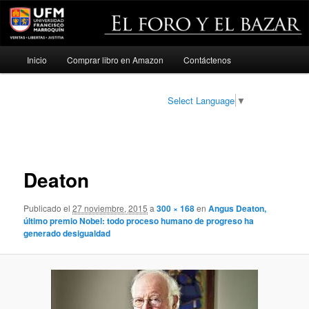
Menú
Inicio
Comprar libro en Amazon
Contáctenos
Ir
principal
al
Select Language
▼
contenido
Navegador
de
principal
imágenes
Deaton
Publicado el
27 noviembre, 2015
a
300 × 168
en
Angus Deaton,
último premio Nobel: todo proceso humano de progreso ha
generado desigualdad