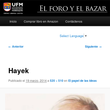
Menú
Inicio
Comprar libro en Amazon
Contáctenos
Ir
principal
al
Select Language
▼
contenido
Navegador
← Anterior
Siguiente →
de
principal
imágenes
Hayek
Publicado el
19 marzo, 2014
a
520 × 510
en
El papel de las ideas