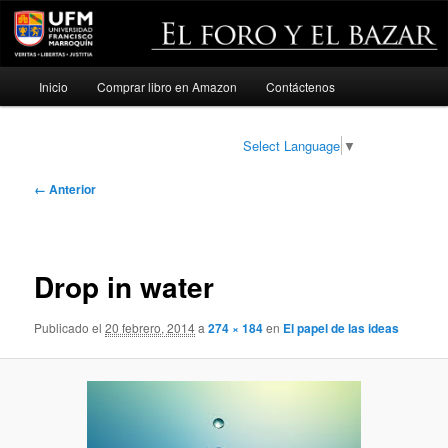
Menú
Inicio
Comprar libro en Amazon
Contáctenos
Ir
principal
al
Select Language
▼
contenido
Navegador
← Anterior
de
principal
imágenes
Drop in water
Publicado el
20 febrero, 2014
a
274 × 184
en
El papel de las ideas