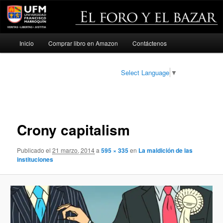
Menú
Inicio
Comprar libro en Amazon
Contáctenos
Ir
principal
al
Select Language
▼
contenido
Navegador
de
principal
imágenes
Crony capitalism
Publicado el
21 marzo, 2014
a
595 × 335
en
La maldición de las
instituciones