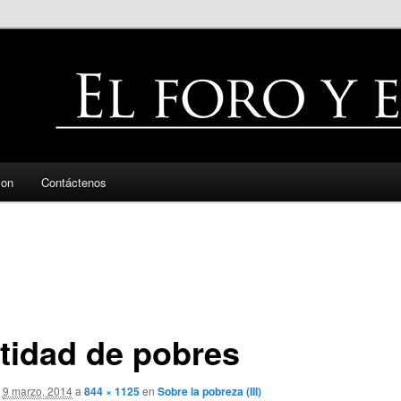
zon
Contáctenos
tidad de pobres
9 marzo, 2014
a
844 × 1125
en
Sobre la pobreza (III)