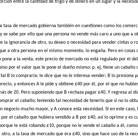
orción entre la cantidad de trigo y de dinero en un lugar y la necesi
a tasa de mercado gobierna también en cuestiones como los comerci
 y se sabe por ello que una persona no vende más caro a uno que a ot
e la ignorancia de otro, su deseo o necesidad para vender cintas o ro
que a otra persona en el mismo momento, lo engaña. Pero en cosas 
pone a la venta, este precio de mercado no está regulado por el de
ino por el valor que le pone el dueño mismo: p. ej, tiene un caballo 
 tal B lo compraría; le dice que no le interesa vender; B lo presiona 
recio, y entonces A le pide y obtiene £40 por él, por el que no hubie
ás de 20. Pero suponiendo que B rechaza pagar £40, Y regresa al día
omprar el caballo; teniendo tal necesidad de tenerlo que si no lo obt
n negocio mucho mayor, y A conoce esta necesidad. Si en este caso,
por el caballo que hubiera vendido a B por £40, así lo oprime y es c
porque le está robando £10, porque no le vende el caballo a él, como
 otro, a la tasa de mercado que era £40, sino que hace uso de la nec