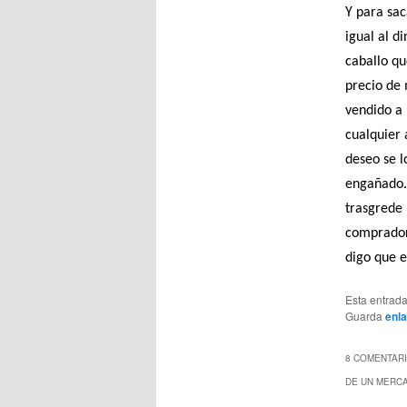
Y para sac
igual al d
caballo qu
precio de 
vendido a 
cualquier 
deseo se l
engañado. 
trasgrede 
compradore
digo que e
Esta entrada
Guarda
enl
8 COMENTARI
DE UN MERC