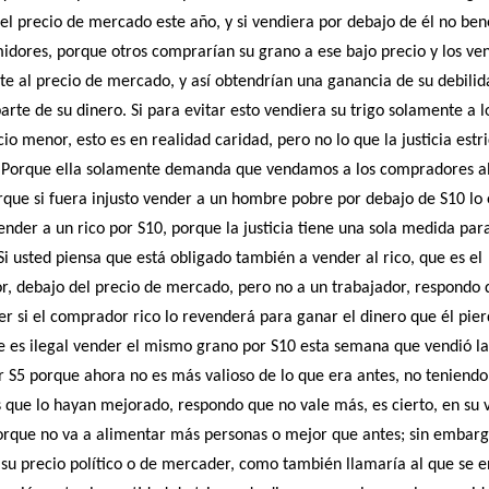
el precio de mercado este año, y si vendiera por debajo de él no bene
idores, porque otros comprarían su grano a ese bajo precio y los ve
 al precio de mercado, y así obtendrían una ganancia de su debilid
parte de su dinero. Si para evitar esto vendiera su trigo solamente a 
cio menor, esto es en realidad caridad, pero no lo que la justicia est
Porque ella solamente demanda que vendamos a los compradores a
rque si fuera injusto vender a un hombre pobre por debajo de S10 lo 
nder a un rico por S10, porque la justicia tiene una sola medida para
i usted piensa que está obligado también a vender al rico, que es el
, debajo del precio de mercado, pero no a un trabajador, respondo 
r si el comprador rico lo revenderá para ganar el dinero que él pier
e es ilegal vender el mismo grano por S10 esta semana que vendió 
 S5 porque ahora no es más valioso de lo que era antes, no teniend
 que lo hayan mejorado, respondo que no vale más, es cierto, en su 
porque no va a alimentar más personas o mejor que antes; sin embar
 su precio político o de mercader, como también llamaría al que se 