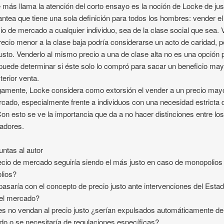
 más llama la atención del corto ensayo es la noción de Locke de just
antea que tiene una sola definición para todos los hombres: vender el
cio de mercado a cualquier individuo, sea de la clase social que sea.
recio menor a la clase baja podría considerarse un acto de caridad, p
justo. Venderlo al mismo precio a una de clase alta no es una opción
puede determinar si éste solo lo compró para sacar un beneficio ma
terior venta.
amente, Locke considera como extorsión el vender a un precio mayo
cado, especialmente frente a individuos con una necesidad estricta 
Con esto se ve la importancia que da a no hacer distinciones entre lo
adores.
untas al autor
ecio de mercado seguiría siendo el más justo en caso de monopolios
olios?
asaría con el concepto de precio justo ante intervenciones del Esta
 el mercado?
s no vendan al precio justo ¿serían expulsados automáticamente de
o o se necesitaría de regulaciones específicas?