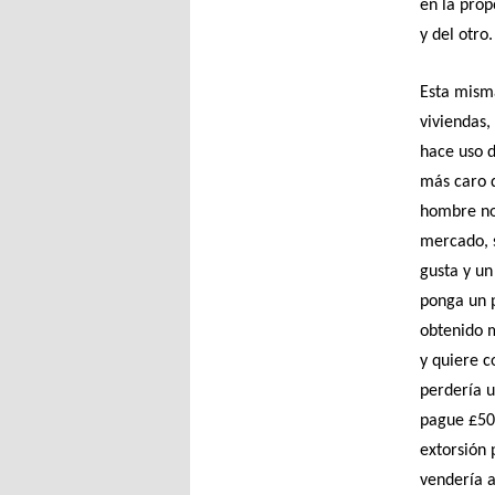
en la prop
y del otro.
Esta mism
viviendas,
hace uso d
más caro 
hombre no 
mercado, s
gusta y un
ponga un p
obtenido m
y quiere c
perdería u
pague £50 
extorsión 
vendería a