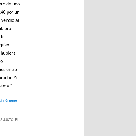
ero de uno
£40 por un
 vendió al
ubiera
 de
quier
 hubiera
no
nes entre
rador. Yo
 tema.”
tin Krause
.
S JUSTO: EL