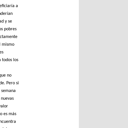
ficiaría a
nderían
ad y se
los pobres
rictamente
l mismo
es
 todos los
que no
de. Pero si
la semana
o nuevas
valor
go es más
encuentra