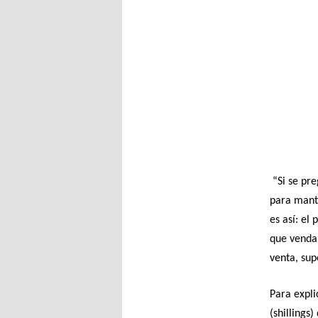
“Si se pre
para mante
es así: el
que venda,
venta, sup
Para expl
(shillings