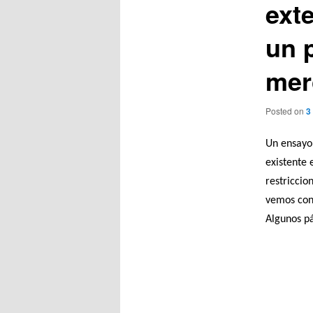
ext
un p
mer
Posted on
3
Un ensayo 
existente 
restricci
vemos con
Algunos pá