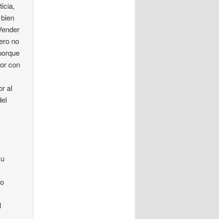
icia,
 bien
 Vender
ero no
 porque
yor con
r al
del
s
 u
do
l