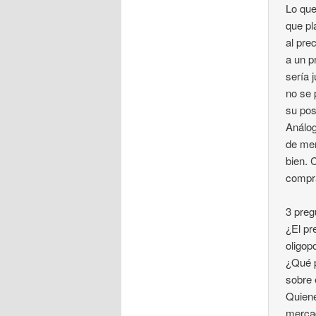
Lo que
que pl
al pre
a un p
sería 
no se 
su pos
Análog
de mer
bien. 
compr
3 preg
¿El pr
oligop
¿Qué p
sobre
Quiene
mercad