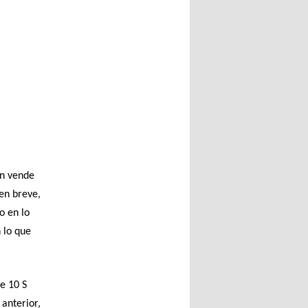
en vende
 en breve,
o en lo
 lo que
e 10 S
 anterior,