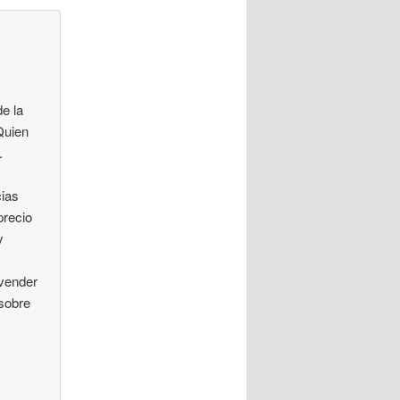
de la
Quien
.
cias
precio
y
 vender
 sobre