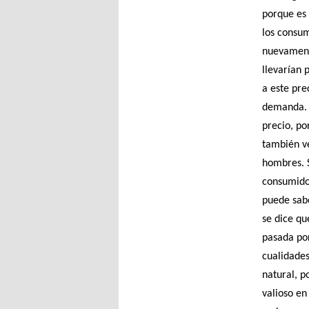
porque es 
los consum
nuevamente
llevarían 
a este pre
demanda. 
precio, po
también ve
hombres. S
consumidor
puede sabe
se dice qu
pasada por
cualidades
natural, 
valioso en