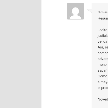
Nicolá
Resu
Locke 
justic
venda 
Así, e
comerc
advers
menor 
sacar 
Como e
a mayo
el prec
Noved