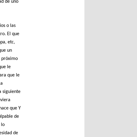
dad de uno
os o las
ro. El que
pa, etc,
que un
l próximo
que le
para que le
ra
 siguiente
uviera
 hace que Y
ulpable de
 lo
esidad de