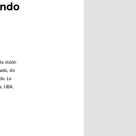
ando
a visión
ado, sin
do. Lo
s, UBA.