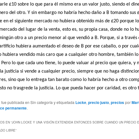
arle £10 sobre lo que para él mismo era un valor justo, siendo el din
inero del otro. Y sin embargo no habría hecho daño a B tomando sus 
e en el siguiente mercado no hubiera obtenido más de £20 porque lo
mercado del lugar de la venta, esto es, su propia casa, donde no lo h
ningún otro a un precio menor al que vendió a B. Porque, si a través
artificio hubiera aumentado el deseo de B por ese caballo, o por cual
o hubiera vendido más caro que a cualquier otro hombre, también lo
Pero lo que cada uno tiene, lo puede valuar al precio que quiera, y 
la justicia si vende a cualquier precio, siempre que no haga distincio
s, sino que lo entrega tan barato como lo habría hecho a otro comp
sto no trasgrede la justicia. Lo que pueda hacer por caridad, es otro
 fue publicada en Sin categoría y etiquetada
Locke
,
precio justo
,
precios
por
Mar
ace permanente
.
OS EN “
JOHN LOCKE Y UNA VISIÓN EXTENDIDA ENTONCES SOBRE CUANDO UN PRECIO E
ADO LIBRE
”