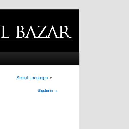
Select Language
▼
Siguiente
→