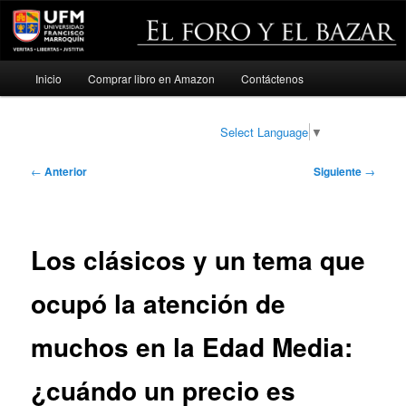
Menú
Inicio
Comprar libro en Amazon
Contáctenos
Ir
principal
al
Select Language
▼
contenido
Navegación
←
Anterior
Siguiente
→
de
principal
entradas
Los clásicos y un tema que
ocupó la atención de
muchos en la Edad Media:
¿cuándo un precio es