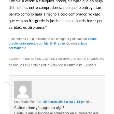
justicia si vende a cualquier precio, siempre que no haga
distinciones entre compradores, sino que lo entrega tan
barato como lo habría hecho a otro comprador. Yo digo
que esto no trasgrede la justicia. Lo que pueda hacer por
caridad, es otro tema.”
Esta entrada fue publicada en Sin categoría y etiquetada
Locke
,
precio justo
,
precios
por
Martin Krause
. Guarda
enlace
permanente
.
9 COMENTARIOS EN “
LOS CLÁSICOS Y UN TEMA QUE OCUPÓ LA ATENCIÓN
DE MUCHOS EN LA EDAD MEDIA: ¿CUÁNDO UN PRECIO ES «JUSTO»?
”
Luis Maria Fiorini
en
30 marzo, 2018 a las 2:13 pm
dijo:
Cuánto cobrar y/o pagar por algo?
Según lo que le importe al comprador en el momento que