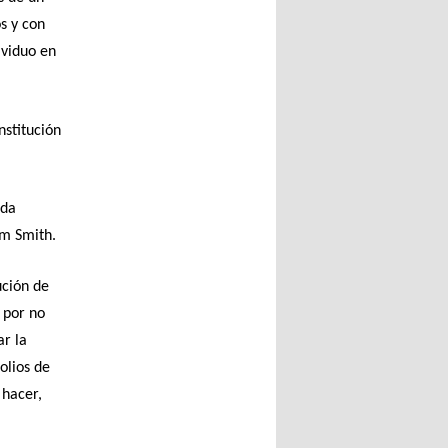
s y con
ividuo en
nstitución
ada
am Smith.
ución de
 por no
ar la
olios de
 hacer,