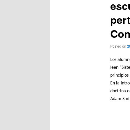
esc
pert
Con
Posted on
2
Los alumn
leen “Sist
principios
En la Intr
doctrina e
Adam Smith