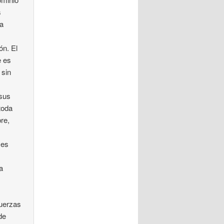
s
ía
ón. El
e es
 sin
 sus
toda
bre,
 es
a
fuerzas
de