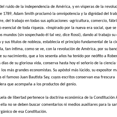
el ruido de la independencia de América, y en vísperas de la revolu
e 1789, Adam Smith proclamó la omnipotencia y la dignidad del trab
bre, del trabajo en todas sus aplicaciones -agricultura, comercio, fáb
io esencial de toda riqueza. «Inspirado por la nueva era social, que se
 mundos (sin sospechado él tal vez, dice Rossi), dando al trabajo su 
 y sus títulos de nobleza, establecía el principio fundamental de la ci
la, tan íntima, como se ve, con la revolución de América, por su ban
e su nacimiento, que a los sesenta años ha tenido por neófito a Robe
s días de su gloriosa vida, conserva hasta hoy el señorío de la ciencia 
 los más grandes economistas. Su apóstol más lúcido, su expositor m
es el famoso Juan Bautista Say, cuyos escritos conservan esa frescura
era que acompaña a los productos del genio.
uela de libertad pertenece la doctrina económica de la Constitución 
 ella no se deben buscar comentarios ni medios auxiliares para la sa
gánico de esa Constitución.