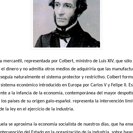
a mercantil, representada por Colbert, ministro de Luis XIV, que sólo 
 el dinero y no admitía otros medios de adquirirla que las manufactu
seguía naturalmente el sistema protector y restrictivo. Colbert form
l sistema económico introducido en Europa por Carlos V y Felipe II. Es
ente a la infancia de la economía, contemporánea del mayor despot
n los países de su origen galo-español. representa la intervención limi
e la ley en el ejercicio de la industria.
uela se aproxima la economía socialista de nuestros días, que ha en
intervención del Estado en la organización de la industria, sobre base