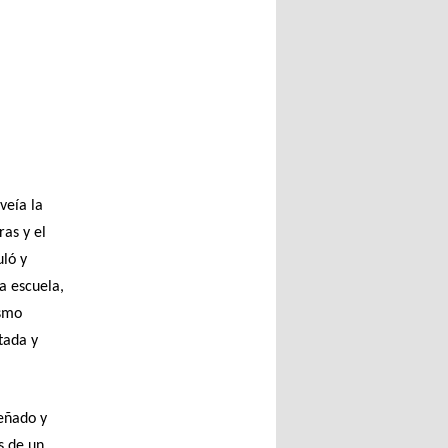
veía la
ras y el
uló y
a escuela,
ismo
tada y
señado y
s de un