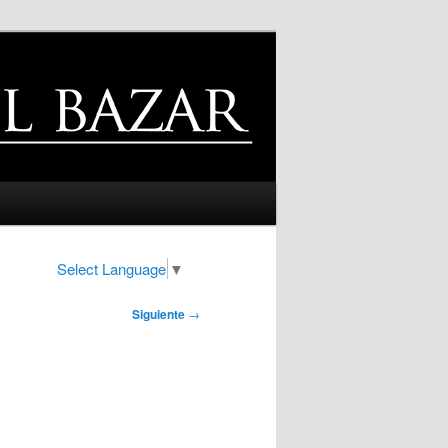
Select Language
▼
Siguiente
→