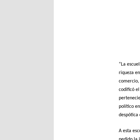
“La escuel
riqueza en
comercio, 
codificó e
perteneci
político e
despótica d
A esta esc
pedido la 