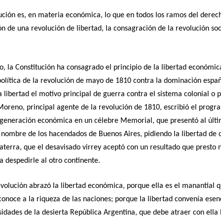
ución es, en materia económica, lo que en todos los ramos del derech
ón de una revolución de libertad, la consagración de la revolución soc
to, la Constitución ha consagrado el principio de la libertad económic
política de la revolución de mayo de 1810 contra la dominación espa
a libertad el motivo principal de guerra contra el sistema colonial o p
Moreno, principal agente de la revolución de 1810, escribió el prog
egeneración económica en un célebre Memorial, que presentó al últi
 nombre de los hacendados de Buenos Aires, pidiendo la libertad de
laterra, que el desavisado virrey aceptó con un resultado que presto 
a despedirle al otro continente.
volución abrazó la libertad económica, porque ella es el manantial q
conoce a la riqueza de las naciones; porque la libertad convenía ese
sidades de la desierta República Argentina, que debe atraer con ella 