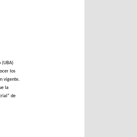
o (UBA)
ocer los
n vigente.
ue la
rial” de