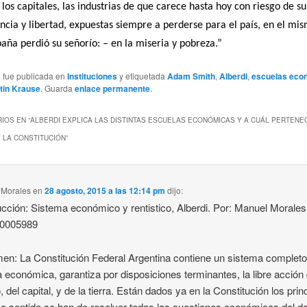
 los capitales, las industrias de que carece hasta hoy con riesgo de su
cia y libertad, expuestas siempre a perderse para el país, en el mis
aña perdió su señorío: – en la miseria y pobreza.”
a fue publicada en
Instituciones
y etiquetada
Adam Smith
,
Alberdi
,
escuelas eco
tin Krause
. Guarda
enlace permanente
.
IOS EN “
ALBERDI EXPLICA LAS DISTINTAS ESCUELAS ECONÓMICAS Y A CUÁL PERTENE
 LA CONSTITUCIÓN
”
 Morales
en
28 agosto, 2015 a las 12:14 pm
dijo:
ucción: Sistema económico y rentistico, Alberdi. Por: Manuel Morales
90005989
n: La Constitución Federal Argentina contiene un sistema completo
ca económica, garantiza por disposiciones terminantes, la libre acción 
, del capital, y de la tierra. Están dados ya en la Constitución los prin
o sentido se han de resolver todas las cuestiones económicas del d