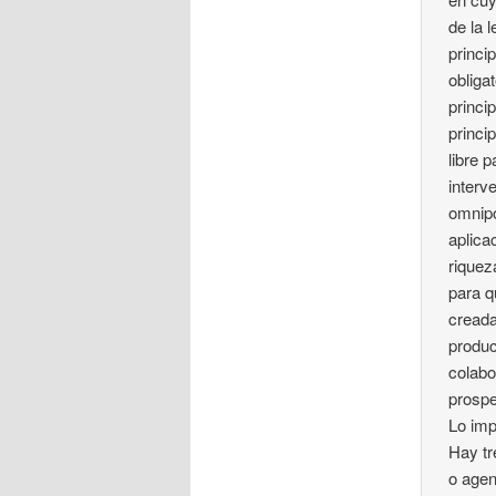
de la l
princi
obliga
princi
princi
libre 
interv
omnipo
aplica
riquez
para q
creada
produc
colabo
prospe
Lo imp
Hay tr
o agen