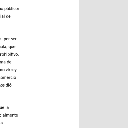
o público:
ial de
a, por ser
ñola, que
rohibitivo.
rama de
mo virrey
 comercio
nos dió
ue la
ncialmente
la