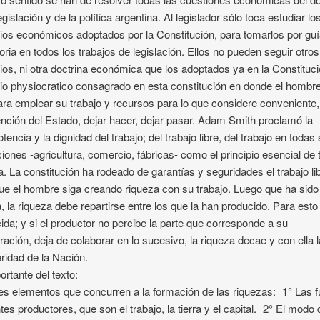
egislación y de la política argentina. Al legislador sólo toca estudiar lo
pios económicos adoptados por la Constitución, para tomarlos por gu
toria en todos los trabajos de legislación. Ellos no pueden seguir otros
pios, ni otra doctrina económica que los adoptados ya en la Constituci
pio physiocratico consagrado en esta constitución en donde el hombr
para emplear su trabajo y recursos para lo que considere conveniente,
ención del Estado, dejar hacer, dejar pasar. Adam Smith proclamó la
tencia y la dignidad del trabajo; del trabajo libre, del trabajo en todas
ciones -agricultura, comercio, fábricas- como el principio esencial de 
a. La constitución ha rodeado de garantías y seguridades el trabajo li
ue el hombre siga creando riqueza con su trabajo. Luego que ha sido
, la riqueza debe repartirse entre los que la han producido. Para esto
ida; y si el productor no percibe la parte que corresponde a su
ración, deja de colaborar en lo sucesivo, la riqueza decae y con ella l
ridad de la Nación.
ortante del texto:
es elementos que concurren a la formación de las riquezas: 1° Las 
tes productores, que son el trabajo, la tierra y el capital. 2° El modo 