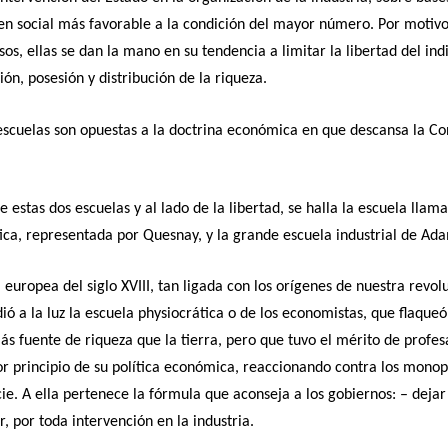
n social más favorable a la condición del mayor número. Por motivo
rsos, ellas se dan la mano en su tendencia a limitar la libertad del ind
ión, posesión y distribución de la riqueza.
escuelas son opuestas a la doctrina económica en que descansa la Co
e estas dos escuelas y al lado de la libertad, se halla la escuela llam
ica, representada por Quesnay, y la grande escuela industrial de Ad
ía europea del siglo XVIII, tan ligada con los orígenes de nuestra revol
ió a la luz la escuela physiocrática o de los economistas, que flaqueó
s fuente de riqueza que la tierra, pero que tuvo el mérito de profes
or principio de su política económica, reaccionando contra los monop
ie. A ella pertenece la fórmula que aconseja a los gobiernos: – dejar
r, por toda intervención en la industria.