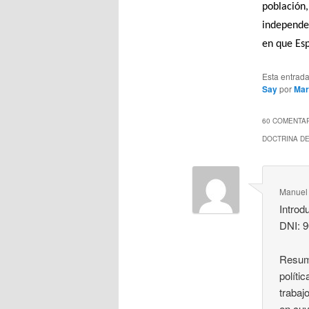
población,
independen
en que Esp
Esta entrad
Say
por
Mar
60 COMENTAR
DOCTRINA DE
Manuel
Introd
DNI: 
Resume
políti
trabajo
en cuy