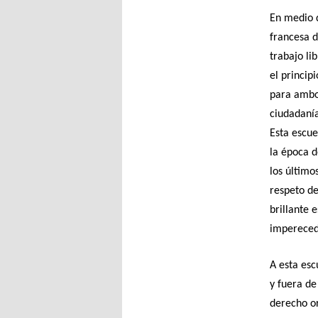
En medio d
francesa d
trabajo li
el princip
para ambos
ciudadanía
Esta escue
la época d
los último
respeto de
brillante 
impereced
A esta esc
y fuera de
derecho or