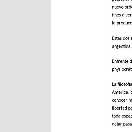
nuevo orde
fines dive
la producc
Estas dos 
argentina.
Enfrente d
physiocrát
La filosof
América, d
conocer má
libertad p
toda espec
dejar pasa