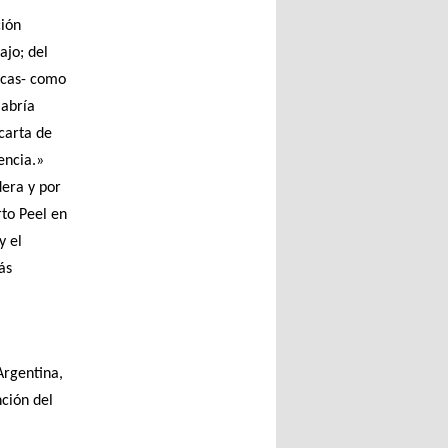
ción
ajo; del
ricas- como
 abría
carta de
encia.»
dera y por
rto Peel en
y el
ás
Argentina,
nción del