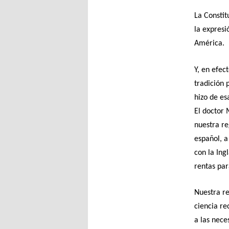
La Constit
la expresi
América.
Y, en efec
tradición 
hizo de es
El doctor 
nuestra r
español, a
con la Ing
rentas par
Nuestra re
ciencia re
a las nece