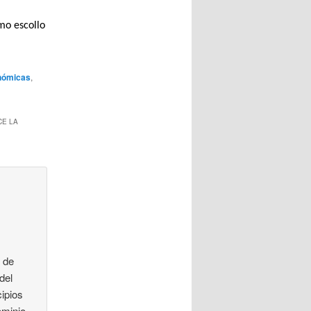
mo escollo
nómicas
,
CE LA
 de
del
cipios
ominio