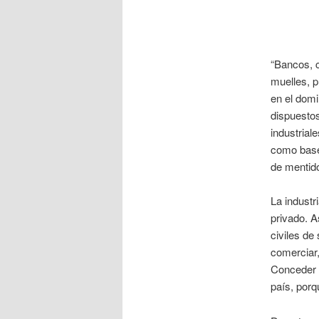
“Bancos, c
muelles, p
en el domi
dispuesto
industrial
como base 
de mentido
La industr
privado. A
civiles de
comerciar, 
Conceder t
país, porq