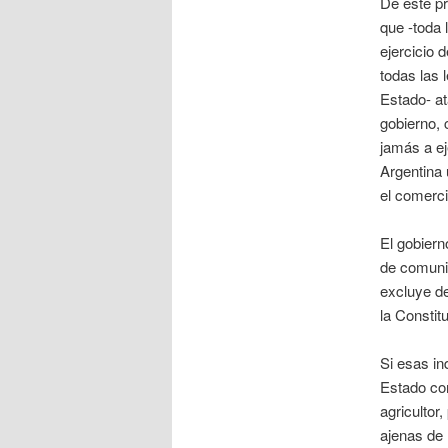
De este pr
que -toda 
ejercicio 
todas las 
Estado- at
gobierno, 
jamás a ej
Argentina 
el comerci
El gobiern
de comunic
excluye de
la Constit
Si esas in
Estado con
agricultor
ajenas de 