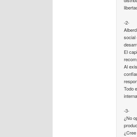
distri
liberta
-2-
Alberd
social
desarr
El cap
recomp
Al exi
confia
respon
Todo e
intern
-3-
¿No op
produc
¿Cree 