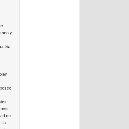
ue
izado y
ustria,
.
bién
e posee
stos
 país.
dad de
n la