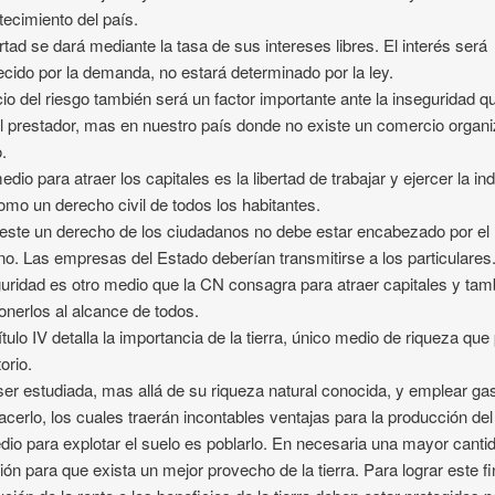
ecimiento del país.
ertad se dará mediante la tasa de sus intereses libres. El interés será
ecido por la demanda, no estará determinado por la ley.
cio del riesgo también será un factor importante ante la inseguridad q
el prestador, mas en nuestro país donde no existe un comercio organ
.
dio para atraer los capitales es la libertad de trabajar y ejercer la ind
omo un derecho civil de todos los habitantes.
 este un derecho de los ciudadanos no debe estar encabezado por el
no. Las empresas del Estado deberían transmitirse a los particulares
uridad es otro medio que la CN consagra para atraer capitales y tam
onerlos al alcance de todos.
ítulo IV detalla la importancia de la tierra, único medio de riqueza qu
torio.
er estudiada, mas allá de su riqueza natural conocida, y emplear ga
acerlo, los cuales traerán incontables ventajas para la producción del
io para explotar el suelo es poblarlo. En necesaria una mayor canti
ión para que exista un mejor provecho de la tierra. Para lograr este fi