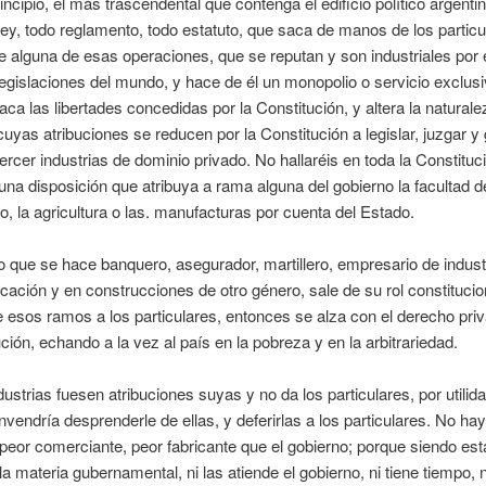
incipio, el más trascendental que contenga el edificio político argentin
ley, todo reglamento, todo estatuto, que saca de manos de los particu
de alguna de esas operaciones, que se reputan y son industriales por
legislaciones del mundo, y hace de él un monopolio o servicio exclusi
aca las libertades concedidas por la Constitución, y altera la naturale
cuyas atribuciones se reducen por la Constitución a legislar, juzgar y
ercer industrias de dominio privado. No hallaréis en toda la Constituc
una disposición que atribuya a rama alguna del gobierno la facultad d
o, la agricultura o las. manufacturas por cuenta del Estado.
o que se hace banquero, asegurador, martillero, empresario de indust
ación y en construcciones de otro género, sale de su rol constitucion
 esos ramos a los particulares, entonces se alza con el derecho pri
ución, echando a la vez al país en la pobreza y en la arbitrariedad.
dustrias fuesen atribuciones suyas y no da los particulares, por utilida
vendría desprenderle de ellas, y deferirlas a los particulares. No ha
, peor comerciante, peor fabricante que el gobierno; porque siendo es
la materia gubernamental, ni las atiende el gobierno, ni tiene tiempo, n