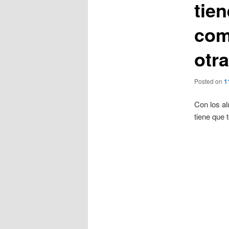
tie
com
otr
Posted on
1
Con los al
tiene que 