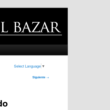
Select Language
▼
Siguiente
→
do