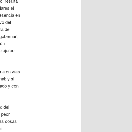
o, resulta
lares el
 esencia en
vo del
za del
 gobernar;
ión
e ejercer
ria en vías
al; y si
vado y con
d del
y peor
tas cosas
i