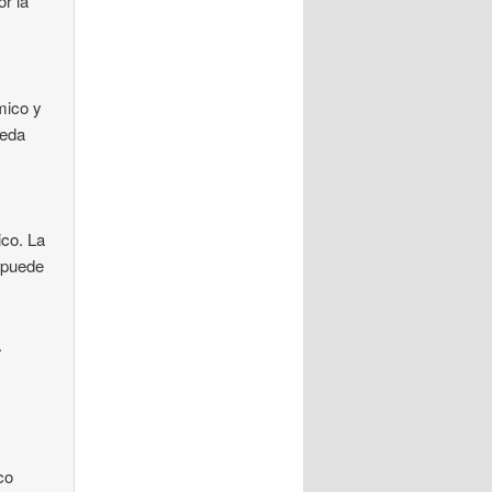
or la
mico y
ueda
ico. La
e puede
.
co