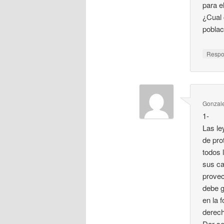
para e
¿Cual 
poblac
Resp
Gonzale
1-
Las le
de pro
todos 
sus ca
provec
debe g
en la 
derech
Dar se