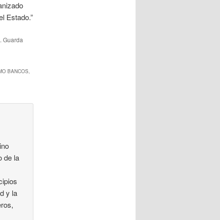
ganizado
l Estado.”
. Guarda
MO BANCOS,
ino
 de la
cipios
d y la
eros,