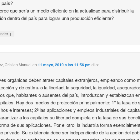
l país?
cree que sería un medio eficiente en la actualidad para distribuir la
ión dentro del país para lograr una producción eficiente?
↓
onder
z, Cristian Manuel
en
11 mayo, 2019 a las 11:56 pm
dijo:
yes orgánicas deben atraer capitales extranjeros, empleando como 
tección y de estímulo la libertad, la seguridad, la igualdad, asegurado
los que, habitantes o ausentes del país, introduzcan y establezcan en
pitales. Hay dos medios de protección principalmente: 1° la tasa de 
hos e intereses; 2º las aplicaciones y empleos industriales del capita
arantizar a los capitales su libertad completa en la tasa de sus benef
forma de sus aplicaciones. Por el otro, la industria forma esencialmen
o privado. Su existencia debe ser independiente de la acción del gob
guridad a los capitales no es solamente atraerlos, sino de ponerlos a