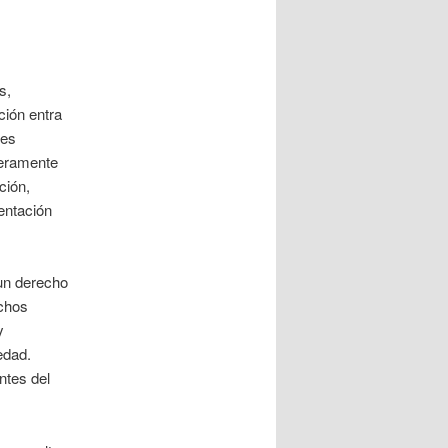
s,
ción entra
res
deramente
ción,
entación
 un derecho
echos
y
iedad.
ntes del