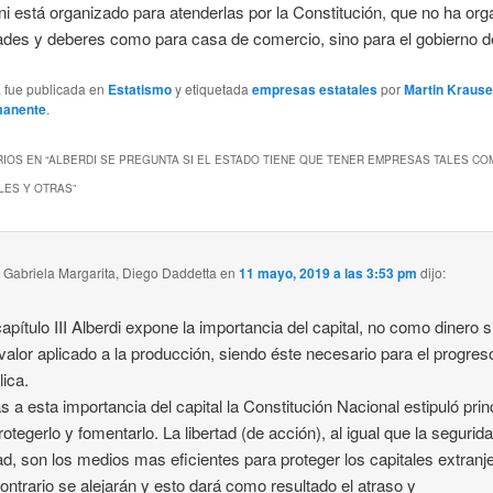
 ni está organizado para atenderlas por la Constitución, que no ha or
ades y deberes como para casa de comercio, sino para el gobierno de
a fue publicada en
Estatismo
y etiquetada
empresas estatales
por
Martin Krause
manente
.
IOS EN “
ALBERDI SE PREGUNTA SI EL ESTADO TIENE QUE TENER EMPRESAS TALES CO
LES Y OTRAS
”
 Gabriela Margarita, Diego Daddetta
en
11 mayo, 2019 a las 3:53 pm
dijo:
capítulo III Alberdi expone la importancia del capital, no como dinero s
alor aplicado a la producción, siendo éste necesario para el progreso
ica.
s a esta importancia del capital la Constitución Nacional estipuló prin
rotegerlo y fomentarlo. La libertad (de acción), al igual que la segurida
ad, son los medios mas eficientes para proteger los capitales extranj
contrario se alejarán y esto dará como resultado el atraso y