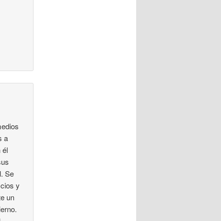
medios
s a
 él
sus
l. Se
icios y
te un
ierno.
l