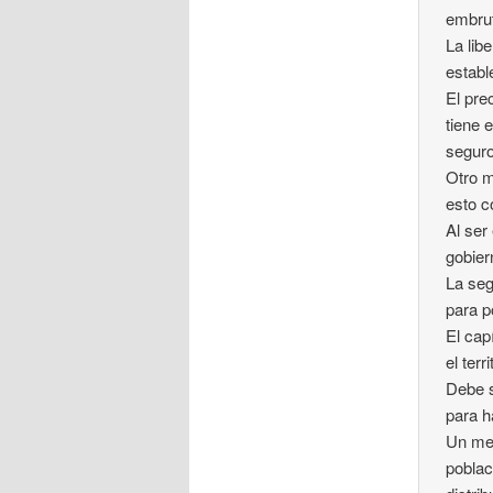
embrut
La lib
establ
El pre
tiene 
seguro
Otro me
esto c
Al ser
gobier
La seg
para p
El cap
el terri
Debe s
para h
Un med
poblac