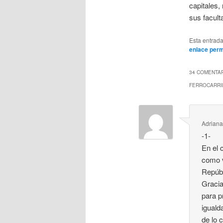
capitales,
sus facult
Esta entrad
enlace per
34 COMENTAR
FERROCARRI
Adriana
-1-
En el 
como v
Repúbl
Gracia
para p
iguald
de lo 