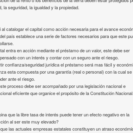
bución de la rento o los beneficios de la tierra deben estar protegidos p
d, la seguridad, la igualdad y la propiedad.
i al catalogar el capital como acción necesaria para el avance econó
 del país establece una serie de factores necesarios para que este p
ollarse.
ital entra en acción mediante el préstamo de un valor, este debe ser
ensado con un interés y contar con un seguro ante el riesgo.
stir confianza/seguridad jurídica el préstamo será mas fácil y económ
nza esta compuesta por una garantía (real o personal) con la cual s
der ante el riesgo.
ste proceso debe ser acompañado por una legislación nacional e
acional eficiente que organice el propósito de la Constitución Nacional
ina que la libre tasa de interés puede tener un efecto negativo en la
ción al ser este muy elevado?
que las actuales empresas estatales constituyen un atraso económi