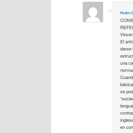
Pedro 
CONS
REFE
Vince
El art
darse 
estruc
una ca
normas
Cuando
básica
se pod
“socie
lengua
contra
ingles
en con