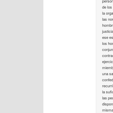
person
de los
la org
las no
hombre
justic
ese es
los ho
conjun
contra
ejerci
miembr
una sa
confed
recurr
la suf
las pe
dispon
misma.