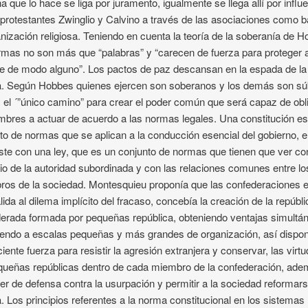
a que lo hace se liga por juramento, igualmente se llega allí por influ
 protestantes Zwinglio y Calvino a través de las asociaciones como 
anización religiosa. Teniendo en cuenta la teoría de la soberanía de 
rmas no son más que “palabras” y “carecen de fuerza para proteger a
 de modo alguno”. Los pactos de paz descansan en la espada de la
ia. Según Hobbes quienes ejercen son soberanos y los demás son sú
 el ´”único camino” para crear el poder común que será capaz de obl
mbres a actuar de acuerdo a las normas legales. Una constitución e
to de normas que se aplican a la conducción esencial del gobierno, 
ste con una ley, que es un conjunto de normas que tienen que ver co
cio de la autoridad subordinada y con las relaciones comunes entre lo
os de la sociedad. Montesquieu proponía que las confederaciones 
lida al dilema implícito del fracaso, concebía la creación de la repúbli
erada formada por pequeñas república, obteniendo ventajas simultá
iendo a escalas pequeñas y más grandes de organización, así dispo
iciente fuerza para resistir la agresión extranjera y conservar, las virt
queñas repúblicas dentro de cada miembro de la confederación, ad
er de defensa contra la usurpación y permitir a la sociedad reformars
 Los principios referentes a la norma constitucional en los sistemas