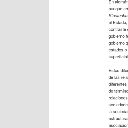
En alemán
aunque con
Staatenbu
el Estado,
contraste
gobierno f
gobierno q
estados o
superficia
Estos dife
de las rel
diferentes
de término
relaciones
sociedad
la socied
estructura
asociacio