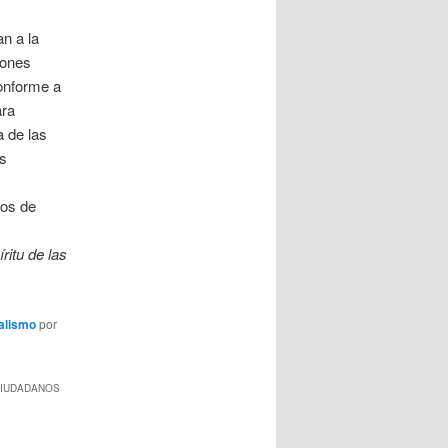
n a la
iones
onforme a
ara
a de las
as
pos de
íritu de las
alismo
por
CIUDADANOS