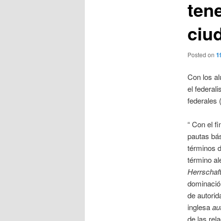
ten
ciu
Posted on
1
Con los a
el federal
federales 
“ Con el f
pautas bá
términos d
término a
Herrschaf
dominació
de autorid
inglesa
au
de las rel