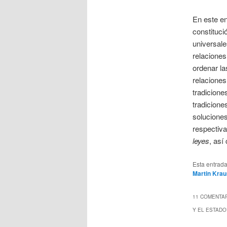
En este en
constituci
universale
relacione
ordenar la
relaciones
tradicione
tradicione
soluciones
respectiv
leyes
, as
Esta entrad
Martin Kra
11 COMENTAR
Y EL ESTADO