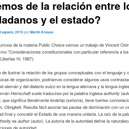
emos de la relación entre l
dadanos y el estado?
9 agosto, 2015
por
Martin Krause
lumnos de la materia Public Choice vemos un trabajo de Vincent Ost
ismo “Consideraciones constitucionales con particular referencia a lo
(Libertas IV, 1987):
in de ilustrar la relación de los grupos conceptuales con el lenguaje y 
sicas de organización, podríamos considerar algunos usos contrasta
el alemán y del dialecto suizo en la lengua alemana y la lengua ingles
lemán
Herrschaft
suele traducirse por la palabra inglesa
authority
(aut
t
, que significa literalmente
lordship
(señoría), tiene fuertes connotac
n,
Obrigkeit
. Resulta fácil asociar las pautas de dominación con un c
ad final y concebir el Estado de una manera unitaria. La raíz de la pal
thority
es
author
(autor). La autoría de la autoridad define la naturale
aciones de autoridad.