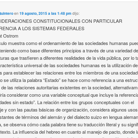
Quintero
en
19 agosto, 2015 a las 1:48 pm
dijo:
IDERACIONES CONSTITUCIONALES CON PARTICULAR
RENCIA A LOS SISTEMAS FEDERALES
nt Ostrom
ículo muestra como el ordenamiento de las sociedades humanas pue
teniendo como base diferentes principios a través de una variedad d
turas que trasfieren a diferentes realidades de la vida pública, por lo t
racterística universal de las sociedades humanas es la utilización de
 para establecer las relaciones entre los miembros de una sociedad
 se utiliza la palabra “Estado” se hace como referencia a una estruc
 de las relaciones autoritarias existentes en la sociedad, alternativa
ría considerar como una variable conceptual que incluye la referenci
dades sin estado”. La relación entre los grupos conceptuales con el
je y con las pautas básicas de organización, considera algunos usos
stantes de términos del alemán y del dialecto suizo en lengua alema
a, se observa cómo cada palabra tiene su traducción literal y su signi
texto. La influencia del hebreo en cuanto al manejo de pacto, donde l