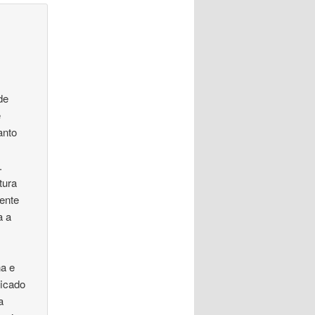
de
e
anto
.
tura
mente
a a
na e
ficado
a