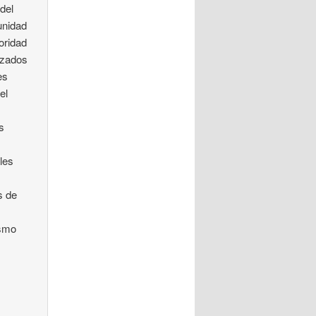
del
unidad
oridad
izados
es
el
s
les
s de
ismo