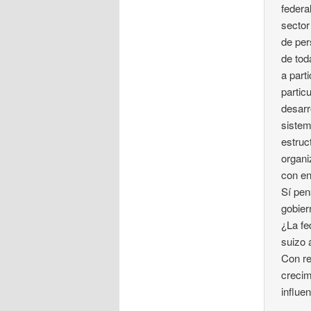
federa
sector
de per
de tod
a part
partic
desarr
sistem
estruc
organi
con en
Sí pen
gobier
¿La fe
suizo 
Con re
crecim
influe