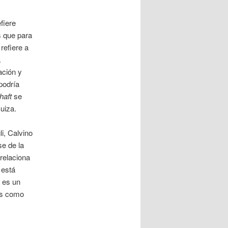
efiere
s que para
refiere a
a
ción y
podría
haft
se
uiza.
li, Calvino
e de la
 relaciona
 está
 es un
os como