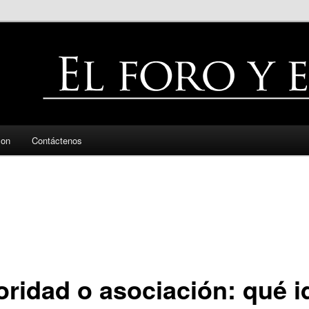
zon
Contáctenos
oridad o asociación: qué i