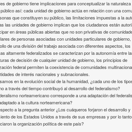
les de gobierno tiene implicaciones para conceptualizar la naturaleza 
 público así: cada unidad de gobierno actúa en relación con una com
sonas que constituyen su público, las limitaciones impuestas a la aut
as las unidades de gobierno implican que los ciudadanos están autor
icipar en áreas públicas abiertas que no son privativas de comunidad
ulares de personas asociadas con unidades particulares de gobierno, 
ollo de una división del trabajo asociada con diferentes aspectos, los
as altamente federalizados se caracterizan por la autonomía entre la
turas de decisión de cualquier unidad de gobierno, los principios de
zación federal permiten la coexistencia de comunidades multinaciona
tidades de interés nacionales y subnacionales.
samos en la evolución social de la humanidad, ¿cada uno de los tipo
no a través del tiempo contribuyó al desarrollo del federalismo?
deralismo norteamericano corresponde a una adaptación del federal
adaptado a la cultura norteamericana?
specto a la pregunta anterior ¿Los cuáqueros forjaron el desarrollo y
iento de los Estados Unidos a través de sus empresas y por lo tanto
nciaron la organización política de este país?