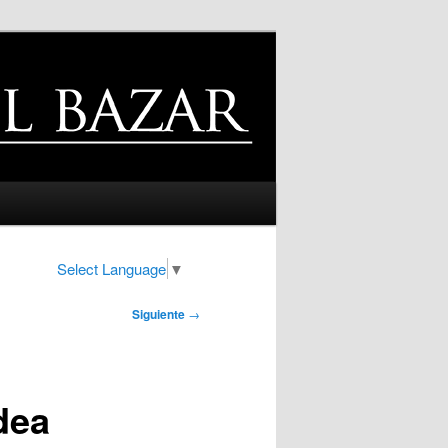
Select Language
▼
Siguiente
→
dea