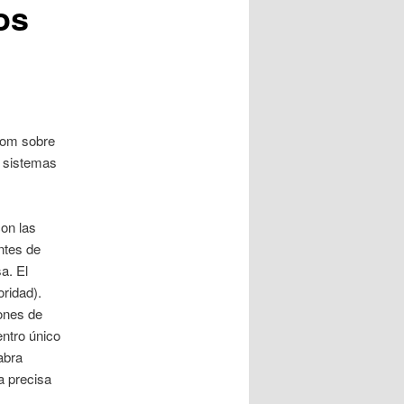
os
rom sobre
s sistemas
con las
ntes de
a. El
oridad).
iones de
entro único
abra
za precisa