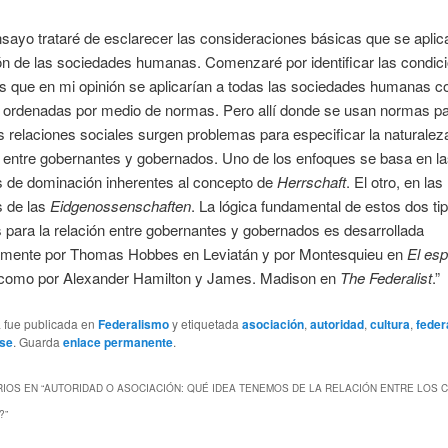
sayo trataré de esclarecer las consideraciones básicas que se aplica
ón de las sociedades humanas. Comenzaré por identificar las condic
s que en mi opinión se aplicarían a todas las sociedades humanas c
s ordenadas por medio de normas. Pero allí donde se usan normas p
s relaciones sociales surgen problemas para especificar la naturalez
 entre gobernantes y gobernados. Uno de los enfoques se basa en l
s de dominación inherentes al concepto de
Herrschaft
. El otro, en las
s de las
Eidgenossenschaften
. La lógica fundamental de estos dos ti
 para la relación entre gobernantes y gobernados es desarrollada
amente por Thomas Hobbes en Leviatán y por Montesquieu en
El esp
í como por Alexander Hamilton y James. Madison en
The Federalist
.”
a fue publicada en
Federalismo
y etiquetada
asociación
,
autoridad
,
cultura
,
feder
use
. Guarda
enlace permanente
.
IOS EN “
AUTORIDAD O ASOCIACIÓN: QUÉ IDEA TENEMOS DE LA RELACIÓN ENTRE LOS 
?
”