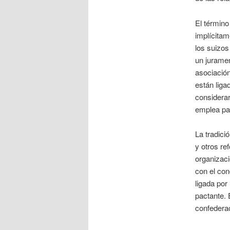
El términ
implícitam
los suizo
un jurame
asociació
están liga
considerar
emplea par
La tradici
y otros re
organizaci
con el con
ligada por
pactante. 
confederac