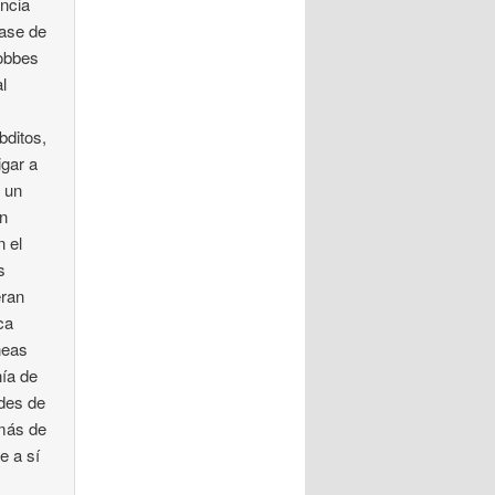
encia
base de
Hobbes
l
bditos,
igar a
s un
en
n el
s
eran
ca
neas
nía de
udes de
emás de
e a sí