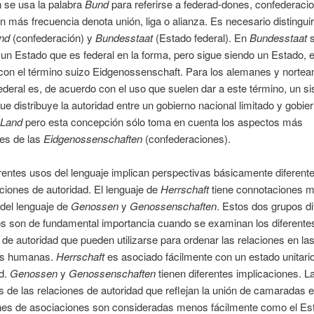
 se usa la palabra
Bund
para referirse a federad-dones, confederacio
 más frecuencia denota unión, liga o alianza. Es necesario distinguir
nd
(confederación) y
Bundesstaat
(Estado federal). En
Bundesstaat
s
 un Estado que es federal en la forma, pero sigue siendo un Estado, 
 con el término suizo Eidgenossenschaft. Para los alemanes y norte
ederal es, de acuerdo con el uso que suelen dar a este término, un s
ue distribuye la autoridad entre un gobierno nacional limitado y gobie
Land
pero esta concepción sólo toma en cuenta los aspectos más
les de las
Eidgenossenschaften
(confederaciones).
rentes usos del lenguaje implican perspectivas básicamente diferent
aciones de autoridad. El lenguaje de
Herrschaft
tiene connotaciones 
 del lenguaje de
Genossen
y
Genossenschaften
. Estos dos grupos di
s son de fundamental importancia cuando se examinan los diferentes
 de autoridad que pueden utilizarse para ordenar las relaciones en la
es humanas.
Herrschaft
es asociado fácilmente con un estado unitario
ad.
Genossen
y
Genossenschaften
tienen diferentes implicaciones. L
s de las relaciones de autoridad que reflejan la unión de camaradas 
nes de asociaciones son consideradas menos fácilmente como el Es