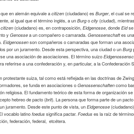
o que en alemán equivale a
citizen
(ciudadano) es
Burger
, el cual se r
ente, al igual que el término inglés, a un
Burg
o
city
(ciudad), mientra
s
citizen
(ciudadano) es, en contraposición,
Eidgenosse
, donde
Eid
se 
nto y
Genosse
a un compañero o camarada.
Genossenschaft
es un
n.
Eidgenossen
son compañeros o camaradas que forman una asocia
dos por un juramento. Desde esta perspectiva, una ciudad o un
Burg
se una asociación de asociaciones. El término suizo
Eidgenossensc
a referirse a una confederación y, en particular, a la Confederación S
ón protestante suiza, tal como está reflejada en las doctrinas de Zwing
formadores, se funda en asociaciones o
Genossenschaften
como bas
ón religiosa. El fundamento teórico de esta forma de organización se
cepto hebreo de pacto (
brit
). La persona que forma parte de un pacto
 un juramento. Desde este punto de vista, un
Eidgenosse
(ciudadano)
El vocablo latino
foedus
significa pactar.
Foedus
es la raíz de términ
ión, federación, federal, etcétera.