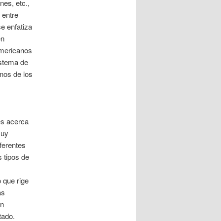
nes, etc.,
 entre
e enfatiza
en
americanos
istema de
rnos de los
es acerca
muy
ferentes
 tipos de
s
 que rige
as
en
tado.