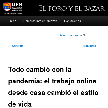
Menú
Inicio
Comprar libro en Amazon
Contáctenos
Ir
principal
al
Select Language
▼
contenido
Navegación
←
Anterior
Siguiente
→
de
principal
entradas
Todo cambió con la
pandemia: el trabajo online
desde casa cambió el estilo
de vida