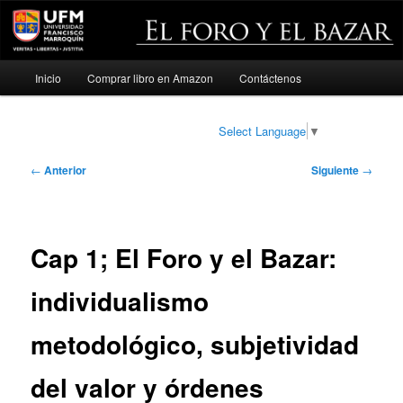
Menú
Inicio
Comprar libro en Amazon
Contáctenos
Ir
principal
al
Select Language
▼
contenido
Navegación
←
Anterior
Siguiente
→
de
principal
entradas
Cap 1; El Foro y el Bazar:
individualismo
metodológico, subjetividad
del valor y órdenes