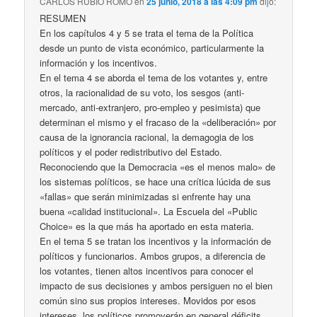
CARLOS RUBIO ROMO
en
25 junio, 2018 a las 4:09 pm
dijo:
RESUMEN
En los capítulos 4 y 5 se trata el tema de la Política
desde un punto de vista económico, particularmente la
información y los incentivos.
En el tema 4 se aborda el tema de los votantes y, entre
otros, la racionalidad de su voto, los sesgos (anti-
mercado, anti-extranjero, pro-empleo y pesimista) que
determinan el mismo y el fracaso de la «deliberación» por
causa de la ignorancia racional, la demagogia de los
políticos y el poder redistributivo del Estado.
Reconociendo que la Democracia «es el menos malo» de
los sistemas políticos, se hace una crítica lúcida de sus
«fallas» que serán minimizadas si enfrente hay una
buena «calidad institucional». La Escuela del «Public
Choice» es la que más ha aportado en esta materia.
En el tema 5 se tratan los incentivos y la información de
políticos y funcionarios. Ambos grupos, a diferencia de
los votantes, tienen altos incentivos para conocer el
impacto de sus decisiones y ambos persiguen no el bien
común sino sus propios intereses. Movidos por esos
intereses, los políticos promoverán en general déficits