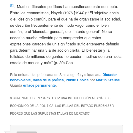
[2]
. Muchos filósofos políticos han cuestionado este concepto.
Entre los economistas, Hayek (1976 [1944]): “El ‘objetivo social’
o el ‘designio común’, para el que ha de organizarse la sociedad,
se describe frecuentemente de modo vago, como el ‘bien
común’, o el ‘bienestar general’, o el ‘interés general’. No se
necesita mucha reflexión para comprender que estas
expresiones carecen de un significado suficientemente definido
para determinar una vía de acción cierta. El bienestar y la
felicidad de millones de gentes no pueden medirse con una sola
escala de menos y más” (p. 89).Cap
Esta entrada fue publicada en Sin categoría y etiquetada
Dictador
benevolente
,
fallas de la política
,
Public Choice
por
Martin Krause
.
Guarda
enlace permanente
.
9 COMENTARIOS EN “
CAPS. 4 Y 5: UNA INTRODUCCIÓN AL ANÁLISIS
ECONÓMICO DE LA POLÍTICA. LAS FALLAS DEL ESTADO PUEDEN SER
PEORES QUE LAS SUPUESTAS FALLAS DE MERCADO
”