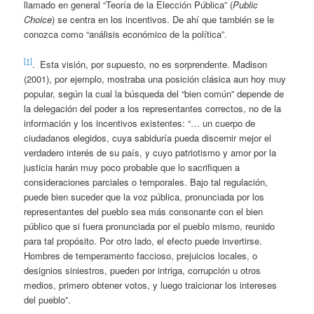
llamado en general “Teoría de la Elección Pública” (
Public
Choice
) se centra en los incentivos. De ahí que también se le
conozca como “análisis económico de la política”.
[1]
. Esta visión, por supuesto, no es sorprendente. Madison
(2001), por ejemplo, mostraba una posición clásica aun hoy muy
popular, según la cual la búsqueda del “bien común” depende de
la delegación del poder a los representantes correctos, no de la
información y los incentivos existentes: “… un cuerpo de
ciudadanos elegidos, cuya sabiduría pueda discernir mejor el
verdadero interés de su país, y cuyo patriotismo y amor por la
justicia harán muy poco probable que lo sacrifiquen a
consideraciones parciales o temporales. Bajo tal regulación,
puede bien suceder que la voz pública, pronunciada por los
representantes del pueblo sea más consonante con el bien
público que si fuera pronunciada por el pueblo mismo, reunido
para tal propósito. Por otro lado, el efecto puede invertirse.
Hombres de temperamento faccioso, prejuicios locales, o
designios siniestros, pueden por intriga, corrupción u otros
medios, primero obtener votos, y luego traicionar los intereses
del pueblo”.