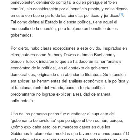
benevolente”, definiendo como tal a quien persigue el “bien
común”, sin consideración por el beneficio propio, y coincidiendo
[1]
en esto con buena parte de las ciencias políticas y jurídicas
.
Tal como define al Estado la ciencia política, tiene aquel el
monopolio de la coerción, pero lo ejerce en beneficio de los
gobernados.
Por cierto, hubo claras excepciones a este olvido. Inspirados en
ellas, autores como Anthony Downs o James Buchanan y
Gordon Tullock iniciaron lo que se ha dado en llamar “análisis
económico de la política”, en el contexto de gobiernos
democráticos, originando una abundante literatura. Su intención
era aplicar las herramientas del análisis económico a la política y
el funcionamiento del Estado, pues la teoría política
predominante no lograba explicar la realidad de manera
satisfactoria.
Uno de los primeros pasos fue cuestionar el supuesto del
“gobernante benevolente” que persigue el bien común; porque,
¿cómo explicaba esto los numerosos casos en que los
Gobiernos implementan medidas que favorecen a unos pocos? O
más aún: ¿cómo explicar entonces que los gobernantes apliquen