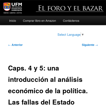
Menú
Inicio
Comprar libro en Amazon
Contáctenos
Ir
principal
al
Select Language
▼
contenido
Navegación
←
Anterior
Siguiente
→
de
principal
entradas
Caps. 4 y 5: una
introducción al análisis
económico de la política.
Las fallas del Estado