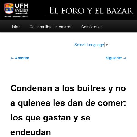
Menú
Inicio
Comprar libro en Amazon
Contáctenos
Ir
principal
al
Select Language
▼
contenido
Navegación
←
Anterior
Siguiente
→
de
principal
entradas
Condenan a los buitres y no
a quienes les dan de comer:
los que gastan y se
endeudan