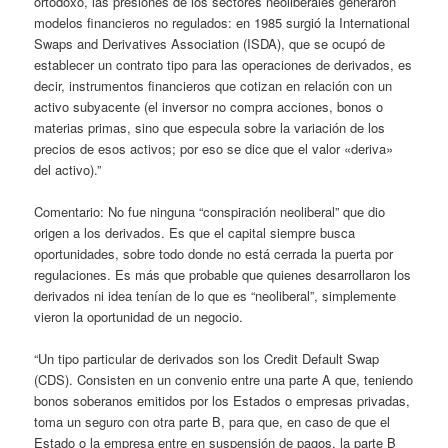
ortodoxo, las presiones de los sectores neoliberales generaron
modelos financieros no regulados: en 1985 surgió la International
Swaps and Derivatives Association (ISDA), que se ocupó de
establecer un contrato tipo para las operaciones de derivados, es
decir, instrumentos financieros que cotizan en relación con un
activo subyacente (el inversor no compra acciones, bonos o
materias primas, sino que especula sobre la variación de los
precios de esos activos; por eso se dice que el valor «deriva»
del activo).”
Comentario: No fue ninguna “conspiración neoliberal” que dio
origen a los derivados. Es que el capital siempre busca
oportunidades, sobre todo donde no está cerrada la puerta por
regulaciones. Es más que probable que quienes desarrollaron los
derivados ni idea tenían de lo que es “neoliberal”, simplemente
vieron la oportunidad de un negocio.
“Un tipo particular de derivados son los Credit Default Swap
(CDS). Consisten en un convenio entre una parte A que, teniendo
bonos soberanos emitidos por los Estados o empresas privadas,
toma un seguro con otra parte B, para que, en caso de que el
Estado o la empresa entre en suspensión de pagos, la parte B