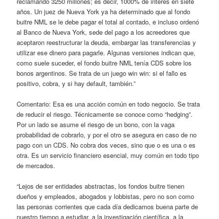
reclamando 3250 millones; es decir, 1000% de interés en siete
años. Un juez de Nueva York ya ha determinado que al fondo
buitre NML se le debe pagar el total al contado, e incluso ordenó
al Banco de Nueva York, sede del pago a los acreedores que
aceptaron reestructurar la deuda, embargar las transferencias y
utilizar ese dinero para pagarle. Algunas versiones indican que,
como suele suceder, el fondo buitre NML tenía CDS sobre los
bonos argentinos. Se trata de un juego win win: si el fallo es
positivo, cobra, y si hay default, también.”
Comentario: Esa es una acción común en todo negocio. Se trata
de reducir el riesgo. Técnicamente se conoce como “hedging”.
Por un lado se asume el riesgo de un bono, con la vaga
probabilidad de cobrarlo, y por el otro se asegura en caso de no
pago con un CDS. No cobra dos veces, sino que o es una o es
otra. Es un servicio financiero esencial, muy común en todo tipo
de mercados.
“Lejos de ser entidades abstractas, los fondos buitre tienen
dueños y empleados, abogados y lobbistas, pero no son como
las personas corrientes que cada día dedicamos buena parte de
nuestro tiempo a estudiar, a la investigación científica, a la