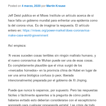
Posted on
4 marzo, 2020
por
Martin Krause
Jeff Deist publica en el Mises Institute un artículo acerca de si
hace falta un gobierno mundial para enfrentar una epidemia como
la del corona virus. Es de imaginar la respuesta. El artículo
entero en:
https://mises.org/power-market/does-coronavirus-
make-case-world-government
Así empieza:
“A veces suceden cosas terribles sin ningún maltrato humano, y
el nuevo coronavirus de Wuhan puede ser una de esas cosas.
Es completamente plausible que el virus surgió de los
«mercados húmedos» en la provincia china de Hubei en lugar de
ser una arma biológica confusa (o peor, liberada
intencionalmente) preparada por el gobierno de Xi Jinping.
Puede que nunca lo sepamos, por supuesto. Pero las respuestas
fáciles o fácilmente aparentes a la pregunta de cómo podría
haberse evitado esto deberían considerarse con el escepticismo
apropiado para cualquier propaganda estatal. Las crisis de todo