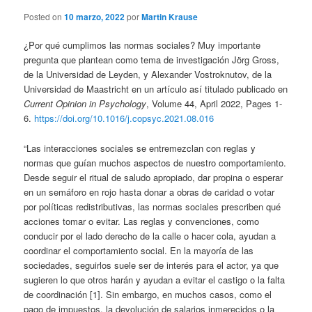
Posted on
10 marzo, 2022
por
Martin Krause
¿Por qué cumplimos las normas sociales? Muy importante
pregunta que plantean como tema de investigación Jörg Gross,
de la Universidad de Leyden, y Alexander Vostroknutov, de la
Universidad de Maastricht en un artículo así titulado publicado en
Current Opinion in Psychology
, Volume 44, April 2022, Pages 1-
6.
https://doi.org/10.1016/j.copsyc.2021.08.016
“Las interacciones sociales se entremezclan con reglas y
normas que guían muchos aspectos de nuestro comportamiento.
Desde seguir el ritual de saludo apropiado, dar propina o esperar
en un semáforo en rojo hasta donar a obras de caridad o votar
por políticas redistributivas, las normas sociales prescriben qué
acciones tomar o evitar. Las reglas y convenciones, como
conducir por el lado derecho de la calle o hacer cola, ayudan a
coordinar el comportamiento social. En la mayoría de las
sociedades, seguirlos suele ser de interés para el actor, ya que
sugieren lo que otros harán y ayudan a evitar el castigo o la falta
de coordinación [1]. Sin embargo, en muchos casos, como el
pago de impuestos, la devolución de salarios inmerecidos o la