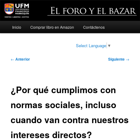
Menú
Inicio
Comprar libro en Amazon
Contáctenos
Ir
principal
al
Select Language
▼
contenido
Navegación
←
Anterior
Siguiente
→
de
principal
entradas
¿Por qué cumplimos con
normas sociales, incluso
cuando van contra nuestros
intereses directos?