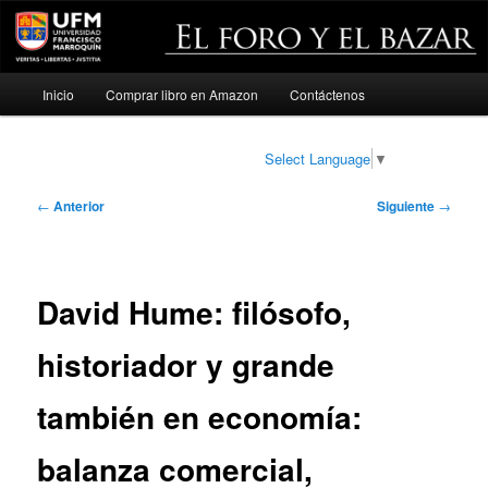
Menú
Inicio
Comprar libro en Amazon
Contáctenos
Ir
principal
al
Select Language
▼
contenido
Navegación
←
Anterior
Siguiente
→
de
principal
entradas
David Hume: filósofo,
historiador y grande
también en economía:
balanza comercial,