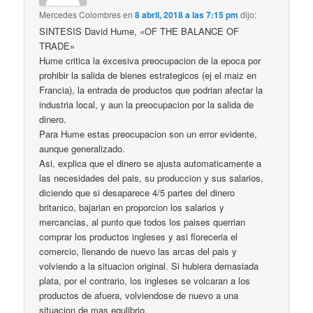
Mercedes Colombres
en
8 abril, 2018 a las 7:15 pm
dijo:
SINTESIS David Hume, «OF THE BALANCE OF
TRADE»
Hume critica la excesiva preocupacion de la epoca por
prohibir la salida de bienes estrategicos (ej el maiz en
Francia), la entrada de productos que podrian afectar la
industria local, y aun la preocupacion por la salida de
dinero.
Para Hume estas preocupacion son un error evidente,
aunque generalizado.
Asi, explica que el dinero se ajusta automaticamente a
las necesidades del pais, su produccion y sus salarios,
diciendo que si desaparece 4/5 partes del dinero
britanico, bajarian en proporcion los salarios y
mercancias, al punto que todos los paises querrian
comprar los productos ingleses y asi floreceria el
comercio, llenando de nuevo las arcas del pais y
volviendo a la situacion original. Si hubiera demasiada
plata, por el contrario, los ingleses se volcaran a los
productos de afuera, volviendose de nuevo a una
situacion de mas equlibrio.