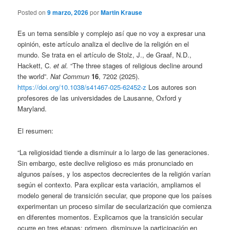
Posted on
9 marzo, 2026
por
Martin Krause
Es un tema sensible y complejo así que no voy a expresar una
opinión, este artículo analiza el declive de la religión en el
mundo. Se trata en el artículo de Stolz, J., de Graaf, N.D.,
Hackett, C.
et al.
“The three stages of religious decline around
the world”.
Nat Commun
16
, 7202 (2025).
https://doi.org/10.1038/s41467-025-62452-z
Los autores son
profesores de las universidades de Lausanne, Oxford y
Maryland.
El resumen:
“La religiosidad tiende a disminuir a lo largo de las generaciones.
Sin embargo, este declive religioso es más pronunciado en
algunos países, y los aspectos decrecientes de la religión varían
según el contexto. Para explicar esta variación, ampliamos el
modelo general de transición secular, que propone que los países
experimentan un proceso similar de secularización que comienza
en diferentes momentos. Explicamos que la transición secular
ocurre en tres etapas: primero, disminuye la participación en