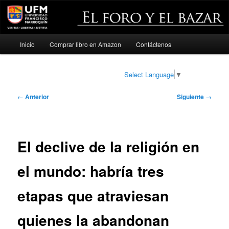
Menú
Inicio
Comprar libro en Amazon
Contáctenos
Ir
principal
al
Select Language
▼
contenido
Navegación
←
Anterior
Siguiente
→
de
principal
entradas
El declive de la religión en
el mundo: habría tres
etapas que atraviesan
quienes la abandonan