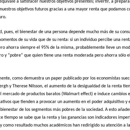
quivale a satisfacer nuestros objetivos presentes; invertir, a prepar
 nuestros objetivos futuros gracias a una mayor renta que podamos 
uro.
ad, pues, el bienestar de una persona depende mucho más de su cons
momentos de su vida que de su renta: si un individuo percibe una ren
ero ahorra siempre el 95% de la misma, probablemente lleve un mod
ro y “pobre” que quien tiene una renta moderada pero ahorra sólo e
mente, como demuestra un paper publicado por los economistas suec
rgh y Therese Nilsson, el aumento de la desigualdad de la renta tie
l mercado de productos baratos (Walmart effect) e induce cambios e
lativos que tienden a provocar un aumento en el poder adquisitivo y 
 bienestar de los segmentos más pobres de la sociedad. A esto añad
e tiempo se sabe que la renta y las ganancias son indicadores imper
 y como resultado muchos académicos han redirigido su atención a l