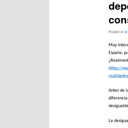
dep
con
Posted on
2
Muy inter
España, pu
¿Realmente
https://w
realidade
Antes de l
diferencia
desiguald
La desigua