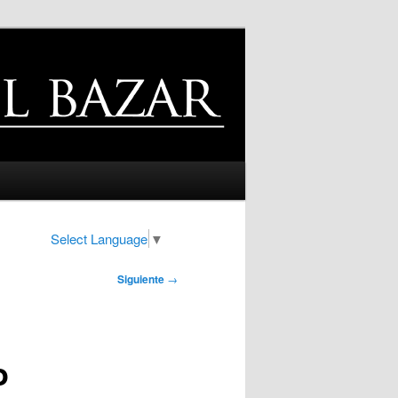
Select Language
▼
Siguiente
→
o