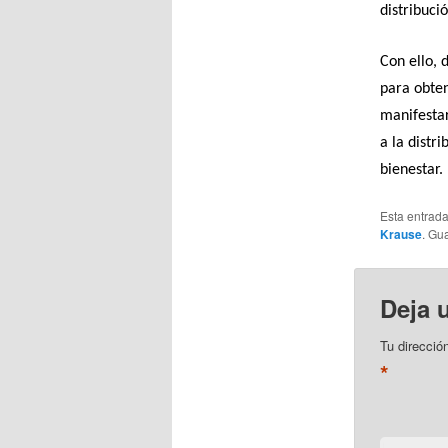
distribuci
Con ello, 
para obten
manifestar
a la distr
bienestar.
Esta entrad
Krause
. Gu
Deja 
Tu direcció
*