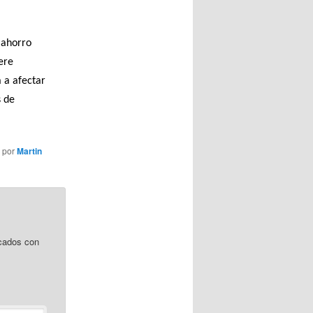
 ahorro
ere
 a afectar
s de
por
Martin
cados con