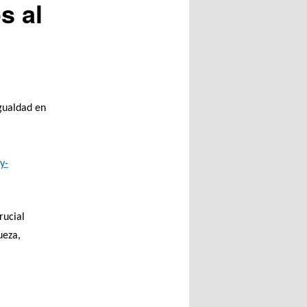
s al
gualdad en
y-
rucial
ueza,