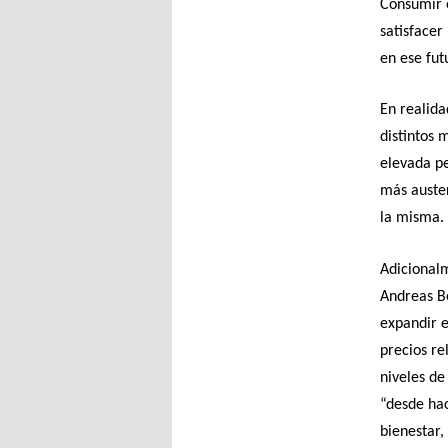
Consumir e
satisfacer
en ese fut
En realid
distintos 
elevada p
más auste
la misma.
Adicional
Andreas Be
expandir e
precios re
niveles de
“desde hac
bienestar,