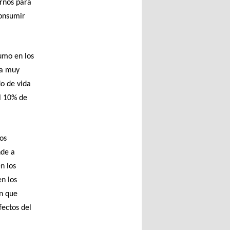
arnos para
consumir
umo en los
ta muy
o de vida
l 10% de
os
nde a
n los
en los
en que
fectos del
a