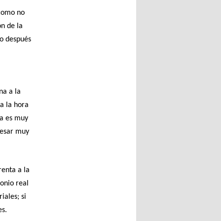
 como no
ón de la
 o después
na a la
a la hora
na es muy
gresar muy
renta a la
onio real
iales; si
es.