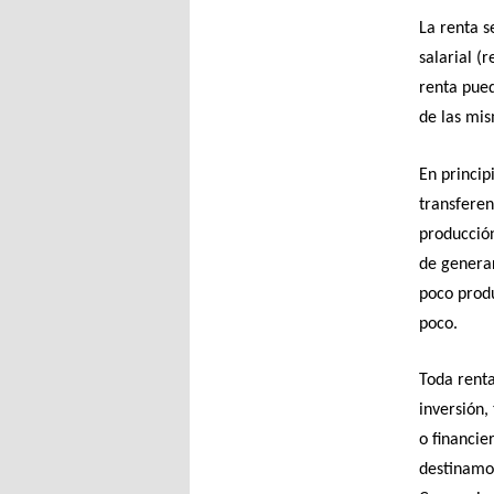
La renta s
salarial (r
renta pue
de las mi
En princip
transferen
producción
de generar
poco produ
poco.
Toda renta
inversión,
o financie
destinamos