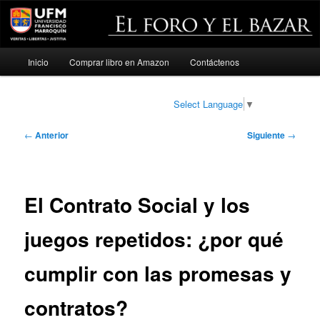
Menú
Inicio
Comprar libro en Amazon
Contáctenos
Ir
principal
al
Select Language
▼
contenido
Navegación
←
Anterior
Siguiente
→
de
principal
entradas
El Contrato Social y los
juegos repetidos: ¿por qué
cumplir con las promesas y
contratos?