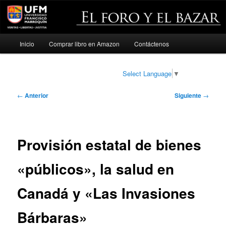
Menú
Inicio
Comprar libro en Amazon
Contáctenos
Ir
principal
al
Select Language
▼
contenido
Navegación
←
Anterior
Siguiente
→
de
principal
entradas
Provisión estatal de bienes
«públicos», la salud en
Canadá y «Las Invasiones
Bárbaras»