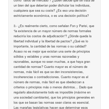
como “fallos de mercado”? ¿Quién decide que se trata de
un bien del que deberían poder disfrutar los individuos,
cualquiera que sea su coste? ¿Es eso una decisión
estrictamente económica, o es una decisión política?
3.- ¿Es realmente cierto, como señalan Fon y Parisi, que
“la existencia de un mayor número de normas formales
reduciría los costos de adjudicación”? ¿Dónde queda la
libertad individual y la libertad de pactos? ¿Qué es lo
importante, la cantidad de las normas o su calidad?
Acaso no es mejor que existan una serie de principios
sólidos y estables y unas normas razonadas y
razonables, aunque no sean muchas, a que haya gran
cantidad de normas? Cuanto mayor es el número de
normas, más fácil es que se den inconsistencias,
incoherencias o contradicciones. Cuanto mayor es el
número de normas, más fácil es que obedezcan a
criterios o principios más o menos distintos… Dado que
regularlo absolutamente todo es imposible (máxime en
una sociedad cambiante), que los principios generales en
los que se basan las normas sean claros es esencial.
Las marañas legislativas hacen que determinar esos