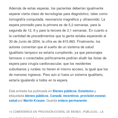
Además de estas esperas, los pacientes deberían igualmente
esperar cierta clase de tecnologías para diagnóstico, tales como
tomografía computada, resonancia magnética y ultrasonido. La
espera promedio para la primera es de 5,2 semanas, para la
segunda de 12, 6 y para la tercera de 3,1 semanas. En cuanto a
la cantidad de procedimientos que la gente estaba esperando al
30 de Junio de 2004, la cifra es de 815.663. Finalmente, los
autores comentan que el sueño de un sistema de salud
igualitario tampoco se estaría cumpliendo, ya que personajes
famosos o conectados políticamente podrían eludir las listas de
espera para cirugía cardiovascular, que los residentes
suburbanos y rurales no tienen el mismo acceso, la igual que los
de menores ingresos. Pero aún si fuera un sistema igualitario,
estaría igualando a todos en la espera.
Esta entrada fue publicada en
Bienes públicos
,
Estatismo
y
etiquetada
bienes públicos
,
Canadá
,
incentivos
,
provisión estatal
,
salud
por
Martin Krause
. Guarda
enlace permanente
.
15 COMENTARIOS EN “
PROVISIÓN ESTATAL DE BIENES «PÚBLICOS», LA