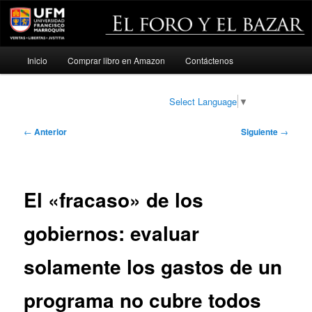
Menú
Inicio
Comprar libro en Amazon
Contáctenos
Ir
principal
al
Select Language
▼
contenido
Navegación
←
Anterior
Siguiente
→
de
principal
entradas
El «fracaso» de los
gobiernos: evaluar
solamente los gastos de un
programa no cubre todos