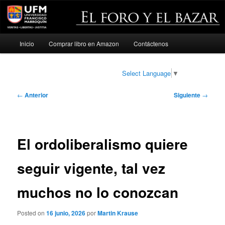
Menú
Inicio
Comprar libro en Amazon
Contáctenos
Ir
principal
al
Select Language
▼
contenido
Navegación
←
Anterior
Siguiente
→
de
principal
entradas
El ordoliberalismo quiere
seguir vigente, tal vez
muchos no lo conozcan
Posted on
16 junio, 2026
por
Martin Krause