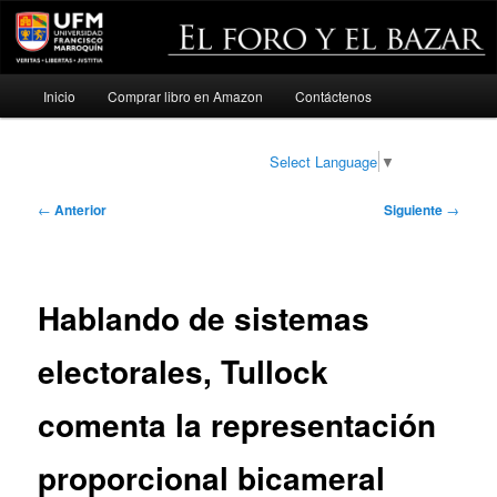
Menú
Inicio
Comprar libro en Amazon
Contáctenos
Ir
principal
al
Select Language
▼
contenido
Navegación
←
Anterior
Siguiente
→
de
principal
entradas
Hablando de sistemas
electorales, Tullock
comenta la representación
proporcional bicameral