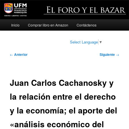
Menú
Inicio
Comprar libro en Amazon
Contáctenos
Ir
principal
al
Select Language
▼
contenido
Navegación
←
Anterior
Siguiente
→
de
principal
entradas
Juan Carlos Cachanosky y
la relación entre el derecho
y la economía; el aporte del
«análisis económico del