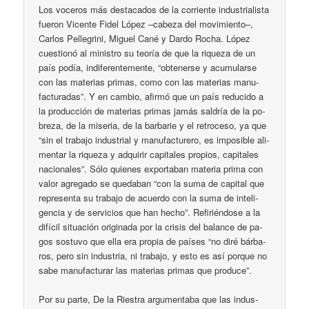
Los vo­ce­ros más des­ta­ca­dos de la co­rrien­te in­dus­tria­lis­ta
fue­ron Vi­cen­te Fi­del Ló­pez –ca­be­za del mo­vi­mien­to–,
Car­los Pe­lle­gri­ni, Mi­guel Ca­né y Dar­do Ro­cha. Ló­pez
cues­tio­nó al mi­nis­tro su teo­ría de que la ri­que­za de un
país po­día, in­di­fe­ren­te­men­te, “ob­te­ner­se y acu­mu­lar­se
con las ma­te­rias pri­mas, co­mo con las ma­te­rias ma­nu­
fac­tu­ra­das”. Y en cam­bio, afir­mó que un país re­du­ci­do a
la pro­duc­ción de ma­te­rias pri­mas ja­más sal­dría de la po­
bre­za, de la mi­se­ria, de la bar­ba­rie y el re­tro­ce­so, ya que
“sin el tra­ba­jo in­dus­trial y ma­nu­fac­tu­re­ro, es im­po­si­ble ali­
men­tar la ri­que­za y ad­qui­rir ca­pi­ta­les pro­pios, ca­pi­ta­les
na­cio­na­les”. Só­lo quie­nes ex­por­ta­ban ma­te­ria pri­ma con
va­lor agre­ga­do se que­da­ban “con la su­ma de ca­pi­tal que
re­pre­sen­ta su tra­ba­jo de acuer­do con la su­ma de in­te­li­
gen­cia y de ser­vi­cios que han he­cho”. Re­fi­rién­do­se a la
di­fí­cil si­tua­ción ori­gi­na­da por la cri­sis del ba­lan­ce de pa­
gos sos­tu­vo que ella era pro­pia de paí­ses “no di­ré bár­ba­
ros, pe­ro sin in­dus­tria, ni tra­ba­jo, y es­to es así por­que no
sa­be ma­nu­fac­tu­rar las ma­te­rias pri­mas que pro­du­ce”.
Por su par­te, De la Ries­tra ar­gu­men­ta­ba que las in­dus­