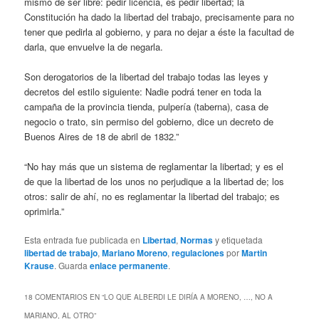
mismo de ser libre: pedir licencia, es pedir libertad; la
Constitución ha dado la libertad del trabajo, precisamente para no
tener que pedirla al gobierno, y para no dejar a éste la facultad de
darla, que envuelve la de negarla.
Son derogatorios de la libertad del trabajo todas las leyes y
decretos del estilo siguiente: Nadie podrá tener en toda la
campaña de la provincia tienda, pulpería (taberna), casa de
negocio o trato, sin permiso del gobierno, dice un decreto de
Buenos Aires de 18 de abril de 1832.”
“No hay más que un sistema de reglamentar la libertad; y es el
de que la libertad de los unos no perjudique a la libertad de; los
otros: salir de ahí, no es reglamentar la libertad del trabajo; es
oprimirla.”
Esta entrada fue publicada en
Libertad
,
Normas
y etiquetada
libertad de trabajo
,
Mariano Moreno
,
regulaciones
por
Martin
Krause
. Guarda
enlace permanente
.
18 COMENTARIOS EN “
LO QUE ALBERDI LE DIRÍA A MORENO, …, NO A
MARIANO, AL OTRO
”