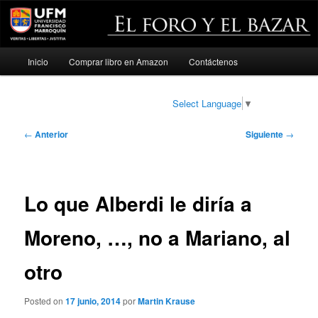
Menú
Inicio
Comprar libro en Amazon
Contáctenos
Ir
principal
al
Select Language
▼
contenido
Navegación
←
Anterior
Siguiente
→
de
principal
entradas
Lo que Alberdi le diría a
Moreno, …, no a Mariano, al
otro
Posted on
17 junio, 2014
por
Martin Krause