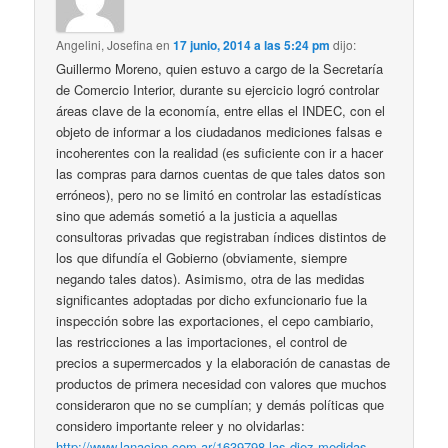
Angelini, Josefina
en
17 junio, 2014 a las 5:24 pm
dijo:
Guillermo Moreno, quien estuvo a cargo de la Secretaría
de Comercio Interior, durante su ejercicio logró controlar
áreas clave de la economía, entre ellas el INDEC, con el
objeto de informar a los ciudadanos mediciones falsas e
incoherentes con la realidad (es suficiente con ir a hacer
las compras para darnos cuentas de que tales datos son
erróneos), pero no se limitó en controlar las estadísticas
sino que además sometió a la justicia a aquellas
consultoras privadas que registraban índices distintos de
los que difundía el Gobierno (obviamente, siempre
negando tales datos). Asimismo, otra de las medidas
significantes adoptadas por dicho exfuncionario fue la
inspección sobre las exportaciones, el cepo cambiario,
las restricciones a las importaciones, el control de
precios a supermercados y la elaboración de canastas de
productos de primera necesidad con valores que muchos
consideraron que no se cumplían; y demás políticas que
considero importante releer y no olvidarlas:
http://www.lanacion.com.ar/1639798-las-diez-medidas-