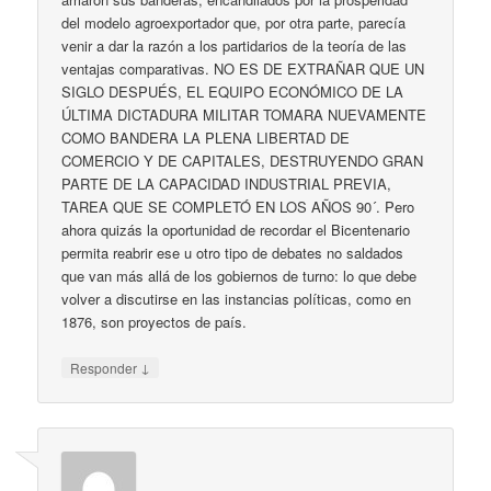
del mo­de­lo agroex­por­ta­dor que, por otra par­te, pa­re­cía
ve­nir a dar la ra­zón a los par­ti­da­rios de la teo­ría de las
ven­ta­jas com­pa­ra­ti­vas. NO ES DE EXTRAÑAR QUE UN
SIGLO DESPUÉS, EL EQUIPO ECONÓMICO DE LA
ÚLTIMA DICTADURA MILITAR TOMARA NUEVAMENTE
COMO BANDERA LA PLENA LIBERTAD DE
COMERCIO Y DE CAPITALES, DESTRUYENDO GRAN
PARTE DE LA CAPACIDAD INDUSTRIAL PREVIA,
TAREA QUE SE COMPLETÓ EN LOS AÑOS 90´. Pe­ro
aho­ra qui­zás la opor­tu­ni­dad de re­cor­dar el Bi­cen­te­na­rio
per­mi­ta rea­brir ese u otro ti­po de de­ba­tes no sal­da­dos
que van más allá de los go­bier­nos de tur­no: lo que de­be
vol­ver a dis­cu­tir­se en las ins­tan­cias po­lí­ti­cas, co­mo en
1876, son pro­yec­tos de país.
↓
Responder