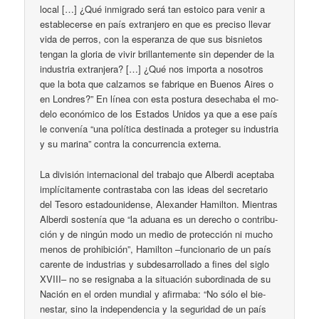
lo­cal […] ¿Qué in­mi­gra­do se­rá tan es­toi­co pa­ra ve­nir a
es­ta­ble­cer­se en país ex­tran­je­ro en que es pre­ci­so lle­var
vi­da de pe­rros, con la es­pe­ran­za de que sus bis­nie­tos
ten­gan la glo­ria de vi­vir bri­llan­te­men­te sin de­pen­der de la
in­dus­tria ex­tran­je­ra? […] ¿Qué nos im­por­ta a no­so­tros
que la bo­ta que cal­za­mos se fa­bri­que en Bue­nos Ai­res o
en Lon­dres?” En lí­nea con es­ta pos­tu­ra de­se­cha­ba el mo­
de­lo eco­nó­mi­co de los Es­ta­dos Uni­dos ya que a ese país
le con­ve­nía “una po­lí­ti­ca des­ti­na­da a pro­te­ger su in­dus­tria
y su ma­ri­na” con­tra la con­cu­rren­cia ex­ter­na.
La di­vi­sión in­ter­na­cio­nal del tra­ba­jo que Al­ber­di acep­ta­ba
im­plí­ci­ta­men­te con­tras­ta­ba con las ideas del se­cre­ta­rio
del Te­so­ro es­ta­dou­ni­den­se, Ale­xan­der Ha­mil­ton. Mien­tras
Al­ber­di sos­te­nía que “la adua­na es un de­re­cho o con­tri­bu­
ción y de nin­gún mo­do un me­dio de pro­tec­ción ni mu­cho
me­nos de pro­hi­bi­ción”, Ha­mil­ton –fun­cio­na­rio de un país
ca­ren­te de in­dus­trias y sub­de­sa­rro­lla­do a fi­nes del si­glo
XVIII– no se re­sig­na­ba a la si­tua­ción su­bor­di­na­da de su
Na­ción en el or­den mun­dial y afir­ma­ba: “No só­lo el bie­
nes­tar, si­no la in­de­pen­den­cia y la se­gu­ri­dad de un país