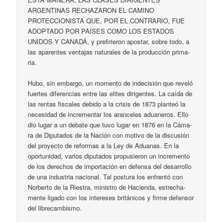
ARGENTINAS RECHAZARON EL CAMINO
PROTECCIONISTA QUE, POR EL CONTRARIO, FUE
ADOPTADO POR PAÍSES COMO LOS ESTADOS
UNIDOS Y CANADÁ, y pre­fi­rie­ron apos­tar, so­bre to­do, a
las apa­ren­tes ven­ta­jas na­tu­ra­les de la pro­duc­ción pri­ma­
ria.
Hu­bo, sin em­bar­go, un mo­men­to de in­de­ci­sión que re­ve­ló
fuer­tes di­fe­ren­cias en­tre las eli­tes di­ri­gen­tes. La caí­da de
las ren­tas fis­ca­les de­bi­do a la cri­sis de 1873 plan­teó la
ne­ce­si­dad de in­cre­men­tar los aran­ce­les adua­ne­ros. Ello
dio lu­gar a un de­ba­te que tu­vo lu­gar en 1876 en la Cá­ma­
ra de Di­pu­ta­dos de la Na­ción con mo­ti­vo de la dis­cu­sión
del pro­yec­to de re­for­mas a la Ley de Adua­nas. En la
opor­tu­ni­dad, va­rios di­pu­ta­dos pro­pu­sie­ron un in­cre­men­to
de los de­re­chos de im­por­ta­ción en de­fen­sa del de­sa­rro­llo
de una in­dus­tria na­cio­nal. Tal pos­tu­ra los en­fren­tó con
Nor­ber­to de la Ries­tra, mi­nis­tro de Ha­cien­da, es­tre­cha­
men­te li­ga­do con los in­te­re­ses bri­tá­ni­cos y fir­me de­fen­sor
del li­bre­cam­bis­mo.