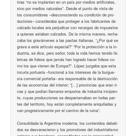
trias “no se im­plan­tan en un país por me­dios ar­ti­fi­cia­les,
si­no por me­dios na­tu­ra­les”. Des­de el pun­to de vis­ta de
los con­su­mi­do­res –des­co­no­cien­do su con­di­ción de pro­
duc­to­res– con­si­de­ra­ba que pro­te­ger a los fa­bri­can­tes de
cal­za­do lo­ca­les era per­ju­di­car con re­car­gos de im­pues­tos
a quie­nes es­ta­ban cal­za­dos. De la mis­ma ma­ne­ra, re­cha­
za­ba los gra­vá­me­nes a las pas­tas ita­lia­nas. “¿Por qué se
gra­va a es­te ar­tí­cu­lo es­pe­cial?” “Por la pro­tec­ción a la in­
dus­tria, se di­ce, pe­ro se­ñor, to­da la vi­da he­mos te­ni­do fá­
bri­cas de fi­deos que ja­más han lo­gra­do ha­cer fi­deos co­
mo los que vie­nen de Eu­ro­pa?”. Ló­pez juz­ga­ba que es­ta
in­cu­ria por­tua­ria –fun­cio­nal a los in­te­re­ses de la bur­gue­
sía co­mer­cial por­te­ña– era res­pon­sa­ble de la des­truc­ción
de las eco­no­mías del in­te­rior; “[…] pro­vin­cias que eran ri­
cas y que po­dían lla­mar­se em­po­rios de in­dus­tria in­ci­pien­
te, cu­yas pro­duc­cio­nes se des­pa­rra­ma­ban en to­das par­
tes del te­rri­to­rio, hoy es­tán com­ple­ta­men­te ani­qui­la­das y
van pro­gre­si­va­men­te por el ca­mi­no de la rui­na”.
Con­so­li­da­da la Ar­gen­ti­na mo­der­na, los con­te­ni­dos de­ba­ti­
dos se des­va­ne­cie­ron y los pro­mo­to­res del in­dus­tria­lis­mo
arria­ron sus ban­de­ras, en­can­di­la­dos por la pros­pe­ri­dad