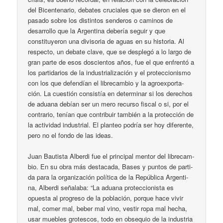
del Bicentenario, debates cruciales que se dieron en el
pasado sobre los distintos senderos o caminos de
desarrollo que la Argentina debería seguir y que
constituyeron una divisoria de aguas en su historia. Al
respecto, un debate clave, que se des­ple­gó a lo lar­go de
gran par­te de esos dos­cien­tos años, fue el que en­fren­tó a
los par­ti­da­rios de la in­dus­tria­li­za­ción y el pro­tec­cio­nis­mo
con los que de­fen­dían el li­bre­cam­bio y la agroex­por­ta­
ción. La cues­tión con­sis­tía en de­ter­mi­nar si los de­re­chos
de adua­na de­bían ser un me­ro re­cur­so fis­cal o si, por el
con­tra­rio, te­nían que con­tri­buir tam­bién a la pro­tec­ción de
la ac­ti­vi­dad in­dus­trial. El plan­teo po­dría ser hoy di­fe­ren­te,
pe­ro no el fon­do de las ideas.
Juan Bau­tis­ta Al­ber­di fue el prin­ci­pal men­tor del li­bre­cam­
bio. En su obra más des­ta­ca­da, Ba­ses y pun­tos de par­ti­
da pa­ra la or­ga­ni­za­ción po­lí­ti­ca de la Re­pú­bli­ca Ar­gen­ti­
na, Al­ber­di se­ña­la­ba: “La adua­na pro­tec­cio­nis­ta es
opues­ta al pro­gre­so de la po­bla­ción, por­que ha­ce vi­vir
mal, co­mer mal, be­ber mal vi­no, ves­tir ro­pa mal he­cha,
usar mue­bles gro­tes­cos, to­do en ob­se­quio de la in­dus­tria