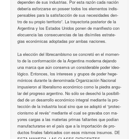
de­pen­den de sus in­dus­trias. Por es­ta ra­zón ca­da na­ción
de­be­ría es­for­zar­se en po­seer to­dos los ele­men­tos in­dis­
pen­sa­bles pa­ra la sa­tis­fac­ción de sus ne­ce­si­da­des den­
tro de su pro­pio te­rri­to­rio”. La tra­yec­to­ria pos­te­rior de la
Ar­gen­ti­na y los Es­ta­dos Uni­dos po­nen de ma­ni­fies­to con
elo­cuen­cia las con­se­cuen­cias de las di­sí­mi­les es­tra­te­
gias eco­nó­mi­cas adop­ta­das por am­bas na­cio­nes.
La elec­ción del li­bre­cam­bis­mo se con­cre­tó en el mo­men­
to de la con­for­ma­ción de la Ar­gen­ti­na mo­der­na de­jan­do
una mar­ca que aún con­ser­va un con­si­de­ra­ble po­der ideo­
ló­gi­co. En­ton­ces, los in­te­re­ses y gru­pos de po­der he­ge­
mó­ni­cos du­ran­te la de­no­mi­na­da Or­ga­ni­za­ción Na­cio­nal
im­pu­sie­ron al li­be­ra­lis­mo eco­nó­mi­co co­mo la pie­dra an­gu­
lar del pro­gre­so ar­gen­ti­no. No só­lo se de­se­chó la po­si­bi­li­
dad de un de­sa­rro­llo eco­nó­mi­co in­te­gral me­dian­te la pro­
tec­ción de la in­dus­tria lo­cal si­no que se adop­tó el “pro­tec­
cio­nis­mo al re­vés” me­dian­te el cual se gra­va­ba con ma­
yo­res car­gas a las ma­te­rias pri­mas fal­tan­tes que po­dían
ma­nu­fac­tu­rar­se en el país que a la im­por­ta­ción de pro­
duc­tos fi­na­les fa­bri­ca­dos con esos mis­mos in­su­mos. DE
ESTA MANERA, LAS CLASES DIRIGENTES