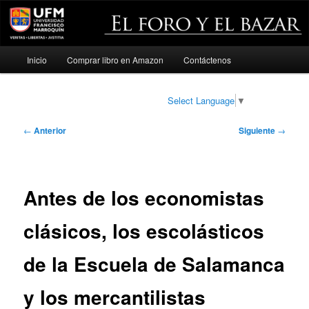
Menú
Inicio
Comprar libro en Amazon
Contáctenos
Ir
principal
al
Select Language
▼
contenido
Navegación
←
Anterior
Siguiente
→
de
principal
entradas
Antes de los economistas
clásicos, los escolásticos
de la Escuela de Salamanca
y los mercantilistas