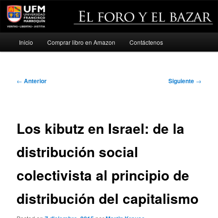
Menú
Inicio
Comprar libro en Amazon
Contáctenos
Ir
principal
al
Navegación
←
Anterior
Siguiente
→
contenido
de
entradas
principal
Los kibutz en Israel: de la
distribución social
colectivista al principio de
distribución del capitalismo