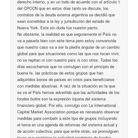
derecho interno, y en un todo de acuerdo con el artículo 1
del CPCCN que en estos días tanto se discute, los
contratos de la deuda externa argentina se decidió que
sean sometidos a la ley y jurisdicción del estado de
Nueva York. Este sin duda fue nuestro pacto.
No obstante, la realidad es que seguramente el País no
va a pasarla bien con este tema pero estoy convencida
que nuestro caso va a ser la piedra angular de un cambio
global para que situaciones como las que nos tocan vivir,
no se repitan ni con nuestro país ni con otros. Todos los
días escuchamos que no comulgan con el principio de
buena fe, las prácticas de estos grupos que han
adquiridos bonos de países en crisis para beneficiarse
con medidas abusivas. A raíz de la situación en la que
se ve el País hemos advertido que las actividades de los
fondos buitre son la expresión injusta del sistema
financiero global. Por ello, comulgo con La International
Capital Market Association porque es necesario observar
medidas para combatir a este tipo de grupos incluyendo
el tema en una agenda de reformas del sistema actual y
de acción colectiva, para que entre otras, se promulguen
leyes que restrinjan la actividad predatoria de fondos