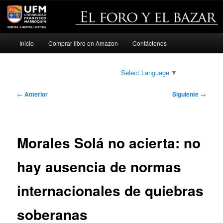
Menú
Inicio
Comprar libro en Amazon
Contáctenos
Ir
principal
al
Select Language
▼
contenido
Navegación
←
Anterior
Siguiente
→
de
principal
entradas
Morales Solá no acierta: no
hay ausencia de normas
internacionales de quiebras
soberanas