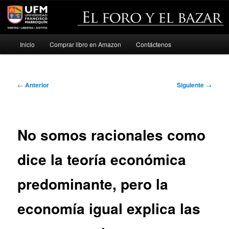
Menú
Inicio
Comprar libro en Amazon
Contáctenos
Ir
principal
al
Navegación
←
Anterior
Siguiente
→
contenido
de
entradas
principal
No somos racionales como
dice la teoría económica
predominante, pero la
economía igual explica las