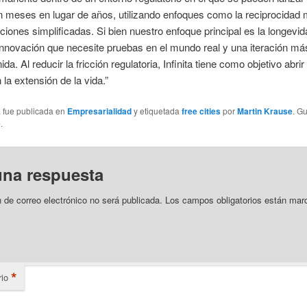
n meses en lugar de años, utilizando enfoques como la reciprocidad
ciones simplificadas. Si bien nuestro enfoque principal es la longevid
innovación que necesite pruebas en el mundo real y una iteración má
da. Al reducir la fricción regulatoria, Infinita tiene como objetivo abr
 la extensión de la vida.”
a fue publicada en
Empresarialidad
y etiquetada
free cities
por
Martin Krause
. G
e
.
una respuesta
n de correo electrónico no será publicada.
Los campos obligatorios están mar
*
io