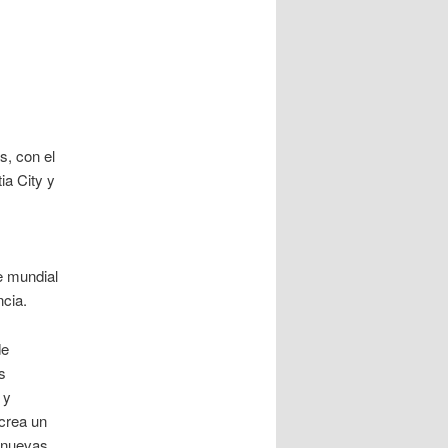
s, con el
ia City y
e mundial
ncia.
de
s
 y
 crea un
r nuevas