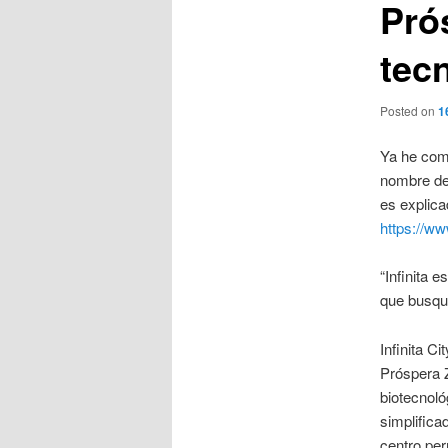
Pró
tecn
Posted on
1
Ya he come
nombre de 
es explica
https://ww
“Infinita 
que busque
Infinita C
Próspera 
biotecnol
simplifica
centro per