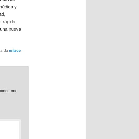
 médica y
ad,
s rápida
ir una nueva
uarda
enlace
cados con