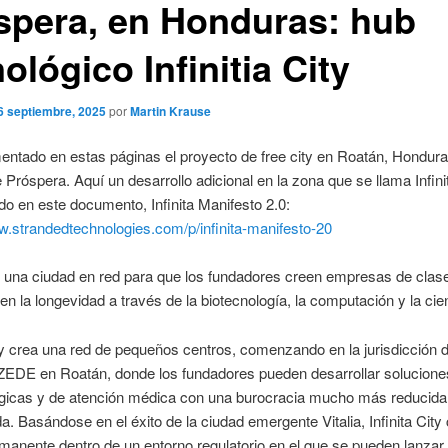
spera, en Honduras: hub
ológico Infinitia City
6 septiembre, 2025
por
Martin Krause
ntado en estas páginas el proyecto de free city en Roatán, Hondura
Próspera. Aquí un desarrollo adicional en la zona que se llama Infinit
do en este documento, Infinita Manifesto 2.0:
w.strandedtechnologies.com/p/infinita-manifesto-20
es una ciudad en red para que los fundadores creen empresas de clas
n la longevidad a través de la biotecnología, la computación y la cie
ity crea una red de pequeños centros, comenzando en la jurisdicción 
ZEDE en Roatán, donde los fundadores pueden desarrollar solucione
ógicas y de atención médica con una burocracia mucho más reducida
da. Basándose en el éxito de la ciudad emergente Vitalia, Infinita City
manente dentro de un entorno regulatorio en el que se pueden lanza