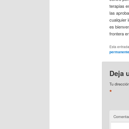
terapias e
las aproba
cualquier 
es bienveni
frontera en
Esta entrad
permanent
Deja 
Tu direcció
*
Comentar