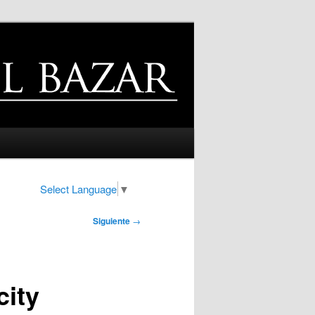
Select Language
▼
Siguiente
→
city