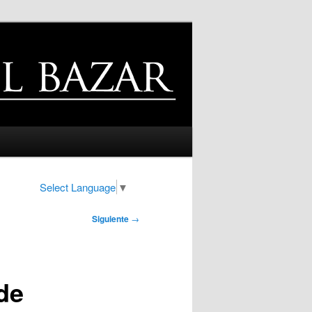
Select Language
▼
Siguiente
→
de