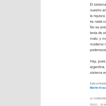
El sistema
nuestro an
la riqueza
es nada co
No se aniq
lenta de o
malo, y mu
moderno ré
poderosos 
Hay, pues,
argentina,
sistema en
Esta entrad
Martin Kra
32 COMENTAR
FISCO… !SI 