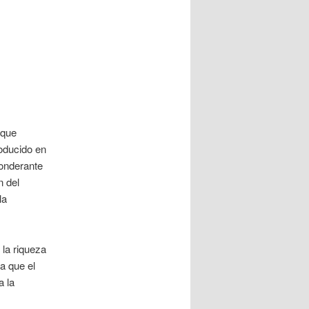
 que
oducido en
ponderante
n del
la
 la riqueza
a que el
a la