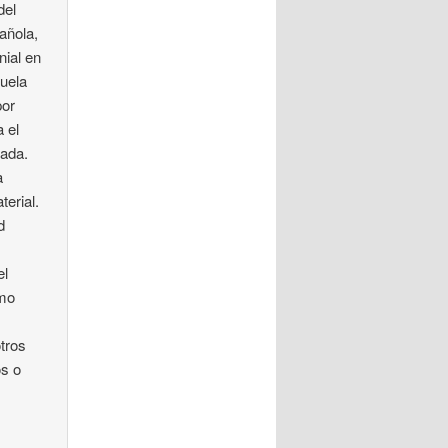
del
añola,
nial en
cuela
por
a el
eada.
a
terial.
d
el
omo
otros
os o