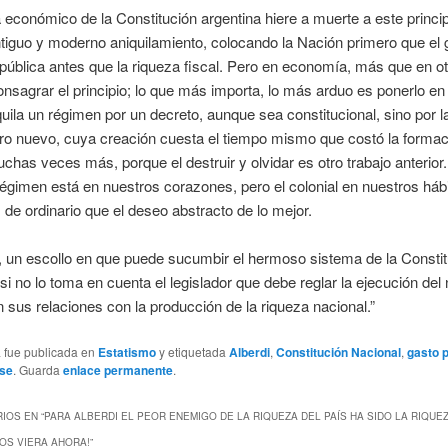
 económico de la Constitución argentina hiere a muerte a este princi
tiguo y moderno aniquilamiento, colocando la Nación primero que el 
 pública antes que la riqueza fiscal. Pero en economía, más que en o
nsagrar el principio; lo que más importa, lo más arduo es ponerlo en
uila un régimen por un decreto, aunque sea constitucional, sino por l
tro nuevo, cuya creación cuesta el tiempo mismo que costó la formac
chas veces más, porque el destruir y olvidar es otro trabajo anterior.
gimen está en nuestros corazones, pero el colonial en nuestros háb
de ordinario que el deseo abstracto de lo mejor.
 un escollo en que puede sucumbir el hermoso sistema de la Constit
 si no lo toma en cuenta el legislador que debe reglar la ejecución del
 sus relaciones con la producción de la riqueza nacional.”
a fue publicada en
Estatismo
y etiquetada
Alberdi
,
Constitución Nacional
,
gasto p
use
. Guarda
enlace permanente
.
IOS EN “
PARA ALBERDI EL PEOR ENEMIGO DE LA RIQUEZA DEL PAÍS HA SIDO LA RIQUE
NOS VIERA AHORA!
”