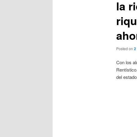
la r
riqu
aho
Posted on
2
Con los a
Rentístico
del estado