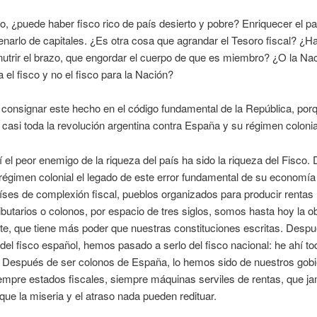
to, ¿puede haber fisco rico de país desierto y pobre? Enriquecer el pa
llenarlo de capitales. ¿Es otra cosa que agrandar el Tesoro fiscal? ¿H
utrir el brazo, que engordar el cuerpo de que es miembro? ¿O la Na
 el fisco y no el fisco para la Nación?
consignar este hecho en el código fundamental de la República, porq
 casi toda la revolución argentina contra España y su régimen colonia
 el peor enemigo de la riqueza del país ha sido la riqueza del Fisco
 régimen colonial el legado de este error fundamental de su economía
es de complexión fiscal, pueblos organizados para producir rentas 
ibutarios o colonos, por espacio de tres siglos, somos hasta hoy la o
e, que tiene más poder que nuestras constituciones escritas. Despu
el fisco español, hemos pasado a serlo del fisco nacional: he ahí to
a. Después de ser colonos de España, lo hemos sido de nuestros gob
iempre estados fiscales, siempre máquinas serviles de rentas, que j
rque la miseria y el atraso nada pueden redituar.