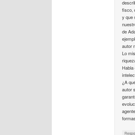
descri
fisco,
y que 
nuestr
de Ada
ejemplo
autor 
Lo mis
riquez
Habla 
intelec
¿A qué
autor 
garant
evoluc
agente
formas
Resp