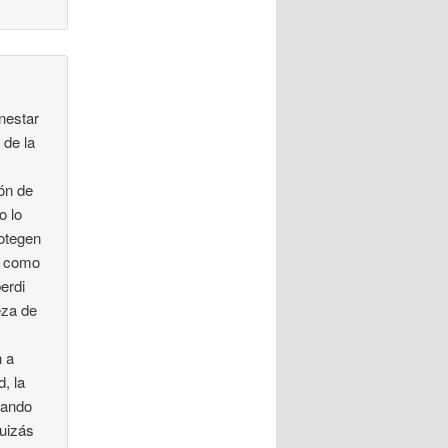
enestar
 de la
ión de
o lo
rotegen
), como
erdi
eza de
n a
, la
lando
quizás