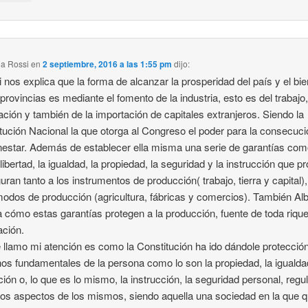
na Rossi
en
2 septiembre, 2016 a las 1:55 pm
dijo:
i nos explica que la forma de alcanzar la prosperidad del país y el bi
 provincias es mediante el fomento de la industria, esto es del trabajo,
ación y también de la importación de capitales extranjeros. Siendo la
tución Nacional la que otorga al Congreso el poder para la consecuc
enestar. Además de establecer ella misma una serie de garantías com
 libertad, la igualdad, la propiedad, la seguridad y la instrucción que p
uran tanto a los instrumentos de producción( trabajo, tierra y capital
modos de producción (agricultura, fábricas y comercios). También Alb
a cómo estas garantías protegen a la producción, fuente de toda riqu
ción.
 llamo mi atención es como la Constitución ha ido dándole protecció
os fundamentales de la persona como lo son la propiedad, la igualdad
ión o, lo que es lo mismo, la instrucción, la seguridad personal, regu
los aspectos de los mismos, siendo aquella una sociedad en la que 