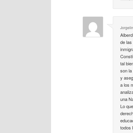
Jorgeli
Alberd
de las
inmigr
Consti
tal bi
son la
y aseg
a los 
analiz
una Na
Lo que
derech
educac
todos 