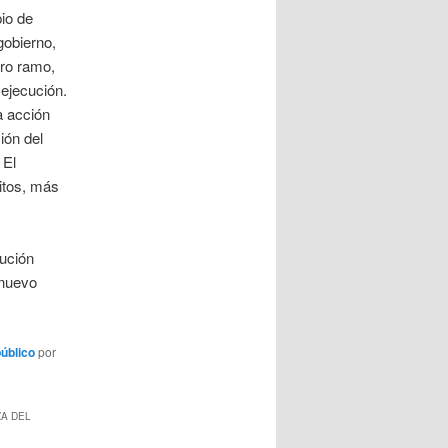
pio de
gobierno,
tro ramo,
 ejecución.
a acción
ión del
 El
itos, más
ución
 nuevo
úblico
por
ZA DEL