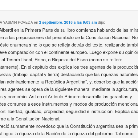
IA YASMIN POVEDA
en
2 septiembre, 2016 a las 9:03 am
dijo:
 Alberdi en la Primera Parte de su libro comienza hablando de las mir
en a las preposiciones del preámbulo de la Constitución Nacional. No
 éste enumera sino lo que se refleja detrás del texto, realizando tamb
eve comparación con el continente europeo. Luego expone su opinió
a, al Tesoro fiscal, Fisco, o Riqueza del Fisco (como se refiere
intamente). En el capítulo dos explica los tres agentes de la producció
quezas (trabajo, capital y tierra) destacando que las riquezas naturale
an admirablemente la República Argentina”, y, describe que la acció
tres agentes se opera de la siguiente manera: mediante la agricultura
as y comercio. Así en el Artículo Primero desarrolla las garantías y
ades comunes a esos instrumentos y modos de producción menciona
son: libertad, igualdad, propiedad, seguridad e instrucción. Explica ca
me a la Constitución Nacional.
eció sumamente novedoso que la Constitución argentina sea la pri
stingue la riqueza de la Nación de la riqueza del gobierno. Tal como