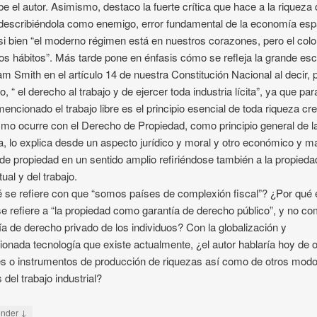
be el autor. Asimismo, destaco la fuerte crítica que hace a la riqueza 
 describiéndola como enemigo, error fundamental de la economía esp
si bien “el moderno régimen está en nuestros corazones, pero el colo
os hábitos”. Más tarde pone en énfasis cómo se refleja la grande es
m Smith en el artículo 14 de nuestra Constitución Nacional al decir, 
, “ el derecho al trabajo y de ejercer toda industria lícita”, ya que par
mencionado el trabajo libre es el principio esencial de toda riqueza cr
mo ocurre con el Derecho de Propiedad, como principio general de l
a, lo explica desde un aspecto jurídico y moral y otro económico y ma
de propiedad en un sentido amplio refiriéndose también a la propieda
tual y del trabajo.
 se refiere con que “somos países de complexión fiscal”? ¿Por qué 
se refiere a “la propiedad como garantía de derecho público”, y no c
ía de derecho privado de los individuos? Con la globalización y
ionada tecnología que existe actualmente, ¿el autor hablaría hoy de 
s o instrumentos de producción de riquezas así como de otros mod
 del trabajo industrial?
↓
onder