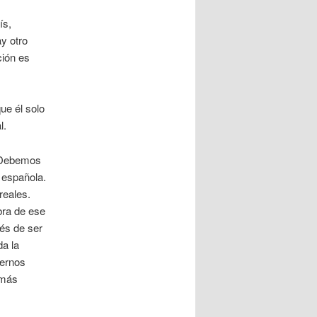
ís,
ay otro
ción es
ue él solo
l.
. Debemos
 española.
reales.
bra de ese
és de ser
da la
iernos
amás