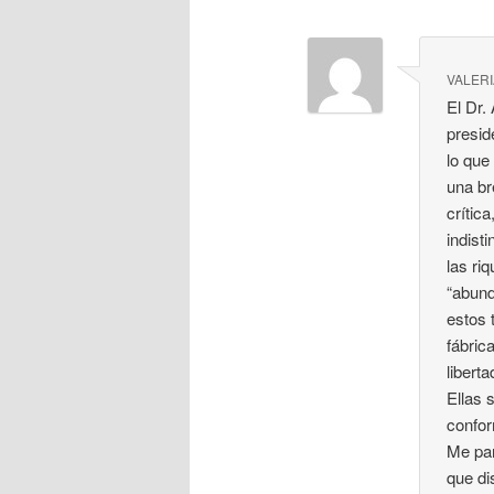
VALER
El Dr.
presid
lo que
una br
crític
indist
las ri
“abund
estos 
fábric
libert
Ellas 
confor
Me par
que di