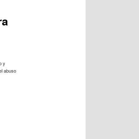
ra
o y
 el abuso