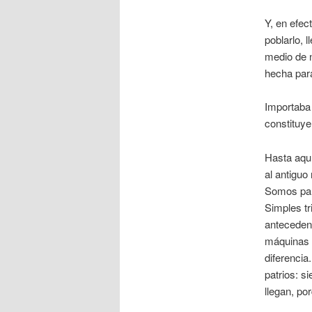
Y, en efec
poblarlo, 
medio de n
hecha para
Importaba 
constituye
Hasta aquí
al antiguo
Somos país
Simples tr
antecedent
máquinas d
diferenci
patrios: s
llegan, po