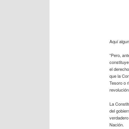
Aquí algun
“Pero, an
constituye
el derecho
que la Con
Tesoro o r
revolució
La Constit
del gobier
verdadero 
Nación.