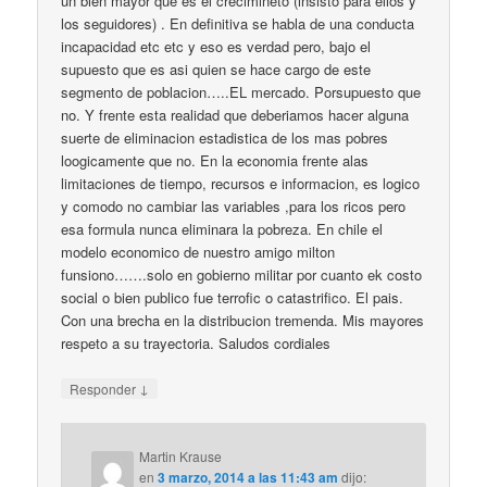
un bien mayor que es el crecimineto (insisto para ellos y
los seguidores) . En definitiva se habla de una conducta
incapacidad etc etc y eso es verdad pero, bajo el
supuesto que es asi quien se hace cargo de este
segmento de poblacion…..EL mercado. Porsupuesto que
no. Y frente esta realidad que deberiamos hacer alguna
suerte de eliminacion estadistica de los mas pobres
loogicamente que no. En la economia frente alas
limitaciones de tiempo, recursos e informacion, es logico
y comodo no cambiar las variables ,para los ricos pero
esa formula nunca eliminara la pobreza. En chile el
modelo economico de nuestro amigo milton
funsiono…….solo en gobierno militar por cuanto ek costo
social o bien publico fue terrofic o catastrifico. El pais.
Con una brecha en la distribucion tremenda. Mis mayores
respeto a su trayectoria. Saludos cordiales
↓
Responder
Martin Krause
en
3 marzo, 2014 a las 11:43 am
dijo: