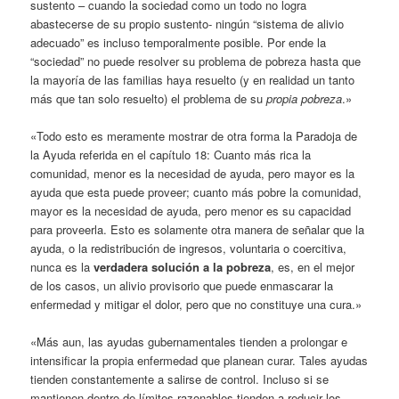
sustento – cuando la sociedad como un todo no logra
abastecerse de su propio sustento- ningún “sistema de alivio
adecuado” es incluso temporalmente posible. Por ende la
“sociedad” no puede resolver su problema de pobreza hasta que
la mayoría de las familias haya resuelto (y en realidad un tanto
más que tan solo resuelto) el problema de su
propia pobreza
.»
«Todo esto es meramente mostrar de otra forma la Paradoja de
la Ayuda referida en el capítulo 18: Cuanto más rica la
comunidad, menor es la necesidad de ayuda, pero mayor es la
ayuda que esta puede proveer; cuanto más pobre la comunidad,
mayor es la necesidad de ayuda, pero menor es su capacidad
para proveerla. Esto es solamente otra manera de señalar que la
ayuda, o la redistribución de ingresos, voluntaria o coercitiva,
nunca es la
verdadera solución a la pobreza
, es, en el mejor
de los casos, un alivio provisorio que puede enmascarar la
enfermedad y mitigar el dolor, pero que no constituye una cura.»
«Más aun, las ayudas gubernamentales tienden a prolongar e
intensificar la propia enfermedad que planean curar. Tales ayudas
tienden constantemente a salirse de control. Incluso si se
mantienen dentro de límites razonables tienden a reducir los