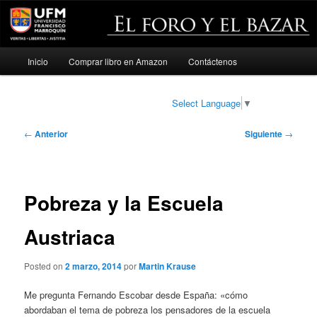
Menú
Inicio
Comprar libro en Amazon
Contáctenos
Ir
principal
al
Select Language
▼
contenido
Navegación
←
Anterior
Siguiente
→
de
principal
entradas
Pobreza y la Escuela
Austriaca
Posted on
2 marzo, 2014
por
Martin Krause
Me pregunta Fernando Escobar desde España: «cómo
abordaban el tema de pobreza los pensadores de la escuela