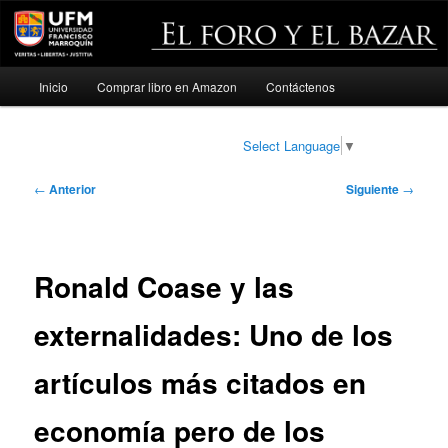
Menú
Inicio
Comprar libro en Amazon
Contáctenos
Ir
principal
al
Select Language
▼
contenido
Navegación
←
Anterior
Siguiente
→
de
principal
entradas
Ronald Coase y las
externalidades: Uno de los
artículos más citados en
economía pero de los