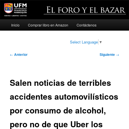
Menú
Inicio
Comprar libro en Amazon
Contáctenos
Ir
principal
al
Select Language
▼
contenido
Navegación
←
Anterior
Siguiente
→
de
principal
entradas
Salen noticias de terribles
accidentes automovilísticos
por consumo de alcohol,
pero no de que Uber los