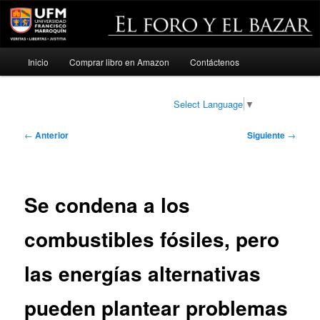
Menú
Inicio
Comprar libro en Amazon
Contáctenos
Ir
principal
al
Select Language
▼
contenido
Navegación
←
Anterior
Siguiente
→
de
principal
entradas
Se condena a los
combustibles fósiles, pero
las energías alternativas
pueden plantear problemas