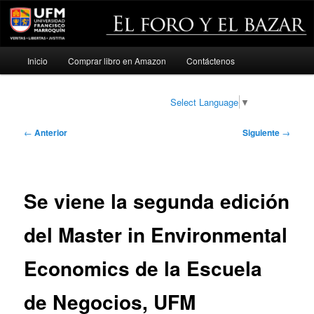
Menú
Inicio
Comprar libro en Amazon
Contáctenos
Ir
principal
al
Select Language
▼
contenido
Navegación
←
Anterior
Siguiente
→
de
principal
entradas
Se viene la segunda edición
del Master in Environmental
Economics de la Escuela
de Negocios, UFM