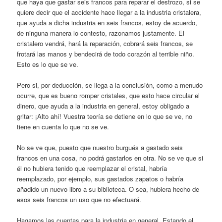
que haya que gastar seis francos para reparar el destrozo, si se
quiere decir que el accidente hace llegar a la industria cristalera,
que ayuda a dicha industria en seis francos, estoy de acuerdo,
de ninguna manera lo contesto, razonamos justamente. El
cristalero vendrá, hará la reparación, cobrará seis francos, se
frotará las manos y bendecirá de todo corazón al terrible niño.
Esto es lo que se ve.
Pero si, por deducción, se llega a la conclusión, como a menudo
ocurre, que es bueno romper cristales, que esto hace circular el
dinero, que ayuda a la industria en general, estoy obligado a
gritar: ¡Alto ahí! Vuestra teoría se detiene en lo que se ve, no
tiene en cuenta lo que no se ve.
No se ve que, puesto que nuestro burgués a gastado seis
francos en una cosa, no podrá gastarlos en otra. No se ve que si
él no hubiera tenido que reemplazar el cristal, habría
reemplazado, por ejemplo, sus gastados zapatos o habría
añadido un nuevo libro a su biblioteca. O sea, hubiera hecho de
esos seis francos un uso que no efectuará.
Hagamos las cuentas para la industria en general. Estando el