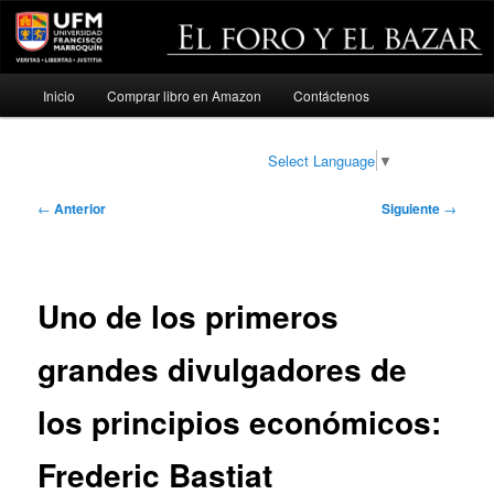
Menú
Inicio
Comprar libro en Amazon
Contáctenos
Ir
principal
al
Select Language
▼
contenido
Navegación
←
Anterior
Siguiente
→
de
principal
entradas
Uno de los primeros
grandes divulgadores de
los principios económicos:
Frederic Bastiat