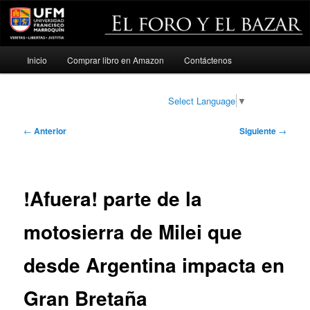
Menú
Inicio
Comprar libro en Amazon
Contáctenos
Ir
principal
al
Select Language
▼
contenido
Navegación
←
Anterior
Siguiente
→
de
principal
entradas
!Afuera! parte de la
motosierra de Milei que
desde Argentina impacta en
Gran Bretaña