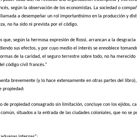
ncés, según la observación de los economistas. La sociedad o compa
, llamada a desempeñar un rol importantísimo en la producción y dist
eza, no ha sido ni prevista por el código.
s que, según la hermosa expresión de Rossi, arrancan a la desgracia 
diendo sus efectos, y por cuyo medio el interés se ennoblece tomando
ormas de la caridad, el seguro terrestre sobre todo, no ha merecido
el código civil francés.”
nta brevemente (y lo hace extensamente en otras partes del libro),
e propiedad:
o de propiedad consagrado sin limitación, concluye con los ejidos, 
común, situados a la entrada de las ciudades coloniales, que no se p
“aduanas internas”: