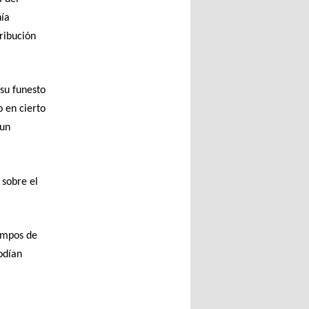
ñía
ribución
su funesto
 en cierto
 un
 sobre el
campos de
odían