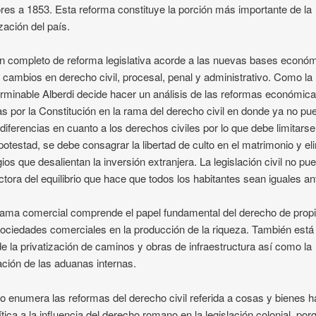
ores a 1853. Esta reforma constituye la porción más importante de la
zación del país.
n completo de reforma legislativa acorde a las nuevas bases econó
á cambios en derecho civil, procesal, penal y administrativo. Como la l
erminable Alberdi decide hacer un análisis de las reformas económic
as por la Constitución en la rama del derecho civil en donde ya no p
r diferencias en cuanto a los derechos civiles por lo que debe limitarse
 potestad, se debe consagrar la libertad de culto en el matrimonio y el
egios que desalientan la inversión extranjera. La legislación civil no pu
ctora del equilibrio que hace que todos los habitantes sean iguales an
rama comercial comprende el papel fundamental del derecho de prop
sociedades comerciales en la producción de la riqueza. También está
de la privatización de caminos y obras de infraestructura así como la
ación de las aduanas internas.
 enumera las reformas del derecho civil referida a cosas y bienes 
ítica a la influencia del derecho romano en la legislación colonial, por