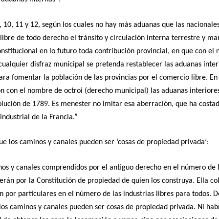
9, 10, 11 y 12, según los cuales no hay más aduanas que las nacionales
ibre de todo derecho el tránsito y circulación interna terrestre y ma
nstitucional en lo futuro toda contribución provincial, en que con el
 cualquier disfraz municipal se pretenda restablecer las aduanas inter
ara fomentar la población de las provincias por el comercio libre. En
n con el nombre de octroi (derecho municipal) las aduanas interiores
olución de 1789. Es menester no imitar esa aberración, que ha costa
industrial de la Francia.”
ue los caminos y canales pueden ser ‘cosas de propiedad privada’:
os y canales comprendidos por el antiguo derecho en el número de l
serán por la Constitución de propiedad de quien los construya. Ella co
n por particulares en el número de las industrias libres para todos. 
los caminos y canales pueden ser cosas de propiedad privada. Ni hab