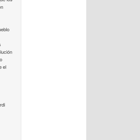
en
ueblo
s
lución
do
e el
rdi