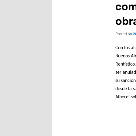
com
obr
Posted on
2
Con los a
Buenos Air
Rentístico
ser anulad
su sanción
desde la s
Alberdi so