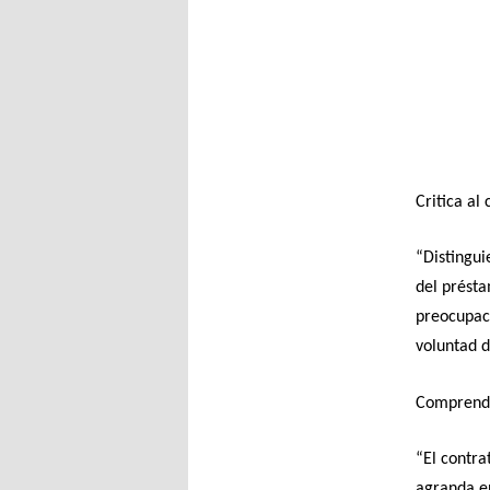
Critica al 
“Distingui
del présta
preocupaci
voluntad d
Comprende 
“El contra
agranda en