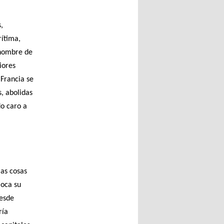
,
rítima,
 nombre de
iores
 Francia se
, abolidas
do caro a
as cosas
loca su
Desde
ría