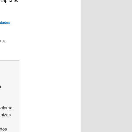
 capitales
edades
S DE
u
roclama
anizas
ntos