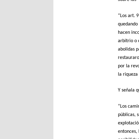
“Los art. 
quedando l
hacen inco
arbitrio o
abolidas p
restauraro
por la rev
la riqueza 
Y señala q
“Los camin
públicas, 
explotació
entonces, 