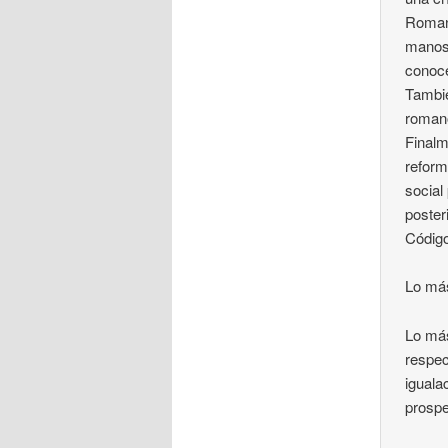
Romano
manos 
conoce
Tambié
romano
Finalm
reform
social
poster
Código
Lo má
Lo más
respec
iguala
prospe