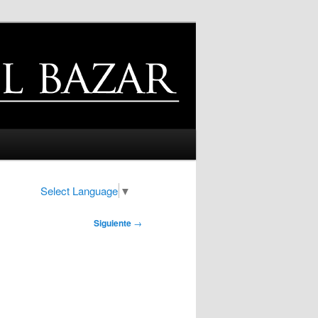
Select Language
▼
Siguiente
→