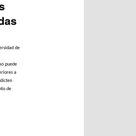
s
adas
ersidad de
ómo puede
eriores a
dicten
nto de