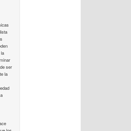
micas
ista
as
ueden
 la
iminar
ede ser
te la
iedad
 a
hace
que los