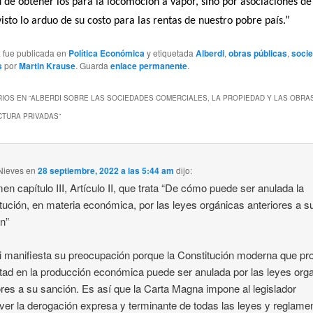
d de obtener los para la locomoción a vapor, sino por asociaciones de
visto lo arduo de su costo para las rentas de nuestro pobre país.”
a fue publicada en
Política Económica
y etiquetada
Alberdi
,
obras públicas
,
soci
s
por
Martin Krause
. Guarda
enlace permanente
.
IOS EN “
ALBERDI SOBRE LAS SOCIEDADES COMERCIALES, LA PROPIEDAD Y LAS OBRA
CTURA PRIVADAS
”
Nieves
en
28 septiembre, 2022 a las 5:44 am
dijo:
n capítulo III, Artículo II, que trata “De cómo puede ser anulada la
tución, en materia económica, por las leyes orgánicas anteriores a s
n”
i manifiesta su preocupación porque la Constitución moderna que p
ertad en la producción económica puede ser anulada por las leyes org
ores a su sanción. Es así que la Carta Magna impone al legislador
er la derogación expresa y terminante de todas las leyes y reglame