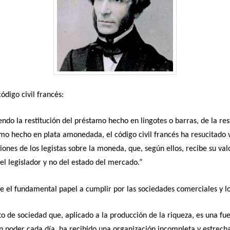
código civil francés:
endo la restitución del préstamo hecho en lingotes o barras, de la res
mo hecho en plata amonedada, el código civil francés ha resucitado v
ones de los legistas sobre la moneda, que, según ellos, recibe su val
el legislador y no del estado del mercado.”
el fundamental papel a cumplir por las sociedades comerciales y lo
to de sociedad que, aplicado a la producción de la riqueza, es una fu
 poder cada día, ha recibido una organización incompleta y estrech