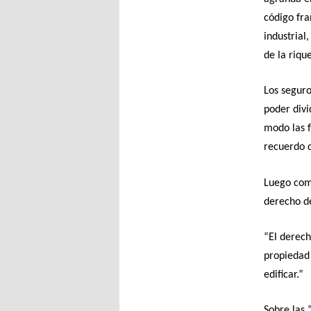
código fra
industrial
de la riqu
Los seguro
poder divi
modo las f
recuerdo d
Luego come
derecho d
“El derech
propiedad 
edificar.”
Sobre las 