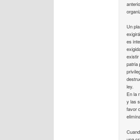
anteri
organi
Un pla
exigir
es int
exigid
existi
patria
privil
destru
ley.
En la 
y las 
favor 
elimin
Cuando
una cr