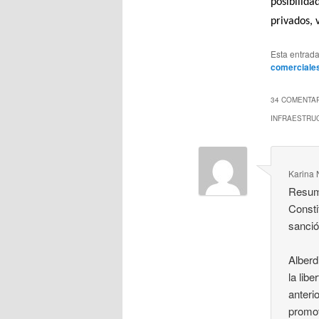
posibilida
privados, 
Esta entrad
comerciale
34 COMENTAR
INFRAESTRU
Karina 
Resume
Consti
sanció
Alberd
la lib
anteri
promov