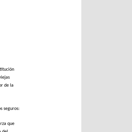
titución
iejas
or de la
s seguros:
erza que
a del