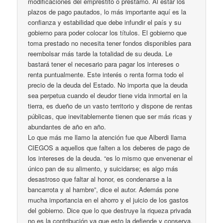
modificaciones del empréstito o préstamo. Al estar los
plazos de pago pautados, lo más importante aquí es la
confianza y estabilidad que debe infundir el país y su
gobierno para poder colocar los títulos. El gobierno que
toma prestado no necesita tener fondos disponibles para
reembolsar más tarde la totalidad de su deuda. Le
bastará tener el necesario para pagar los intereses o
renta puntualmente. Este interés o renta forma todo el
precio de la deuda del Estado. No importa que la deuda
sea perpetua cuando el deudor tiene vida inmortal en la
tierra, es dueño de un vasto territorio y dispone de rentas
públicas, que inevitablemente tienen que ser más ricas y
abundantes de año en año.
Lo que más me llamo la atención fue que Alberdi llama
CIEGOS a aquellos que falten a los deberes de pago de
los intereses de la deuda. “es lo mismo que envenenar el
único pan de su alimento, y suicidarse; es algo más
desastroso que faltar al honor, es condenarse a la
bancarrota y al hambre”, dice el autor. Además pone
mucha importancia en el ahorro y el juicio de los gastos
del gobierno. Dice que lo que destruye la riqueza privada
no es la contribución ya que esto la defiende y conserva,