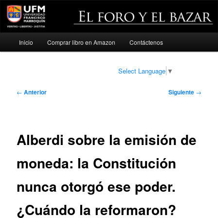
Menú
Inicio
Comprar libro en Amazon
Contáctenos
Ir
principal
al
Select Language
▼
contenido
Navegación
←
Anterior
Siguiente
→
de
principal
entradas
Alberdi sobre la emisión de
moneda: la Constitución
nunca otorgó ese poder.
¿Cuándo la reformaron?