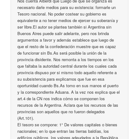
Nos cuenta Alberdi que Luego de que se organiza es
necesario darle medios para su existencia: formarle un
Tesoro nacional. No poder costear su gobierno es
equivalente a no tener medios de ejercer su soberanía y
ser libre.El autor se plantea también si Argentina sin
Buenos Aires puede salir adelante, pero nos brinda
argumentos a favor y además establece que luego de
que el resto de la confederación muestre que es capaz
de funcionar sin Bs.As será posible la unión de la
provincia disidente. Nos remonta a los tiempos en los
que faltaba la autoridad central durante los cuales cada
provincia dispuso por si mismo todo aquello referente a
su subsistencia para explicarnos que fue en esa
oportunidad cuando Bs.As tomo en sus manos el puerto
y la correspondiente Aduana. A la vez nos explica que el
art.4 de la CN nos indica cómo se componen los
recursos de la Argentina. Aclara que los recursos de las
provincias son aquellos que no fueron delegados
(Art.101).
El tesoro se compone: 1° De valores capitales o bienes
nacionales; en lo que entran las tierras baldías, los
edificios públicos, los valores adeudados a la República,