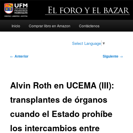
Menú
Inicio
Comprar libro en Amazon
Contáctenos
Ir
principal
al
Select Language
▼
contenido
Navegación
←
Anterior
Siguiente
→
de
principal
entradas
Alvin Roth en UCEMA (III):
transplantes de órganos
cuando el Estado prohíbe
los intercambios entre