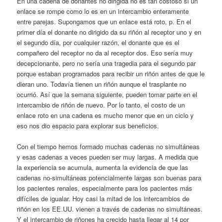
En una cadena de donantes no dirigida no es tan costoso si un
enlace se rompe como lo es en un intercambio enteramente
entre parejas. Supongamos que un enlace está roto, p. En el
primer día el donante no dirigido da su riñón al receptor uno y en
el segundo día, por cualquier razón, el donante que es el
compañero del receptor no da al receptor dos. Eso sería muy
decepcionante, pero no sería una tragedia para el segundo par
porque estaban programados para recibir un riñón antes de que le
dieran uno. Todavía tienen un riñón aunque el trasplante no
ocurrió. Así que la semana siguiente, pueden tomar parte en el
intercambio de riñón de nuevo. Por lo tanto, el costo de un
enlace roto en una cadena es mucho menor que en un ciclo y
eso nos dio espacio para explorar sus beneficios.
Con el tiempo hemos formado muchas cadenas no simultáneas
y esas cadenas a veces pueden ser muy largas. A medida que
la experiencia se acumula, aumenta la evidencia de que las
cadenas no-simultáneas potencialmente largas son buenas para
los pacientes renales, especialmente para los pacientes más
difíciles de igualar. Hoy casi la mitad de los intercambios de
riñón en los EE.UU. vienen a través de cadenas no simultáneas.
Y el intercambio de riñones ha crecido hasta llegar al 14 por