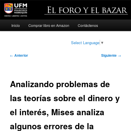
Menú
Inicio
Comprar libro en Amazon
Contáctenos
Ir
principal
al
Select Language
▼
contenido
Navegación
←
Anterior
Siguiente
→
de
principal
entradas
Analizando problemas de
las teorías sobre el dinero y
el interés, Mises analiza
algunos errores de la