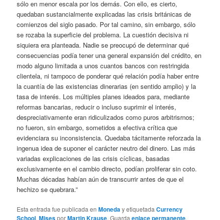
sólo en menor escala por los demás. Con ello, es cierto,
quedaban sustancialmente explicadas las crisis británicas de
comienzos del siglo pasado. Por tal camino, sin embargo, sólo
se rozaba la superficie del problema. La cuestión decisiva ni
siquiera era planteada. Nadie se preocupó de determinar qué
consecuencias podía tener una general expansión del crédito, en
modo alguno limitada a unos cuantos bancos con restringida
clientela, ni tampoco de ponderar qué relación podía haber entre
la cuantía de las existencias dinerarias (en sentido amplio) y la
tasa de interés. Los múltiples planes ideados para, mediante
reformas bancarias, reducir o incluso suprimir el interés,
despreciativamente eran ridiculizados como puros arbitrisrnos;
no fueron, sin embargo, sometidos a efectiva crítica que
evidenciara su inconsistencia. Quedaba tácitamente reforzada la
ingenua idea de suponer el carácter neutro del dinero. Las más
variadas explicaciones de las crisis cíclicas, basadas
exclusivamente en el cambio directo, podían proliferar sin coto.
Muchas décadas habían aún de transcurrir antes de que el
hechizo se quebrara.”
Esta entrada fue publicada en
Moneda
y etiquetada
Currency
School
,
Mises
por
Martin Krause
. Guarda
enlace permanente
.