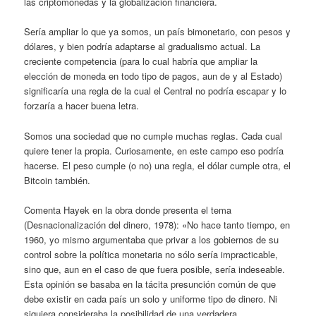
las criptomonedas y la globalización financiera.
Sería ampliar lo que ya somos, un país bimonetario, con pesos y
dólares, y bien podría adaptarse al gradualismo actual. La
creciente competencia (para lo cual habría que ampliar la
elección de moneda en todo tipo de pagos, aun de y al Estado)
significaría una regla de la cual el Central no podría escapar y lo
forzaría a hacer buena letra.
Somos una sociedad que no cumple muchas reglas. Cada cual
quiere tener la propia. Curiosamente, en este campo eso podría
hacerse. El peso cumple (o no) una regla, el dólar cumple otra, el
Bitcoin también.
Comenta Hayek en la obra donde presenta el tema
(Desnacionalización del dinero, 1978): «No hace tanto tiempo, en
1960, yo mismo argumentaba que privar a los gobiernos de su
control sobre la política monetaria no sólo sería impracticable,
sino que, aun en el caso de que fuera posible, sería indeseable.
Esta opinión se basaba en la tácita presunción común de que
debe existir en cada país un solo y uniforme tipo de dinero. Ni
siquiera consideraba la posibilidad de una verdadera