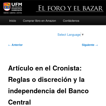
Menú
Inicio
Comprar libro en Amazon
Contáctenos
Ir
principal
al
Select Language
▼
contenido
Navegación
←
Anterior
Siguiente
→
de
principal
entradas
Artículo en el Cronista:
Reglas o discreción y la
independencia del Banco
Central