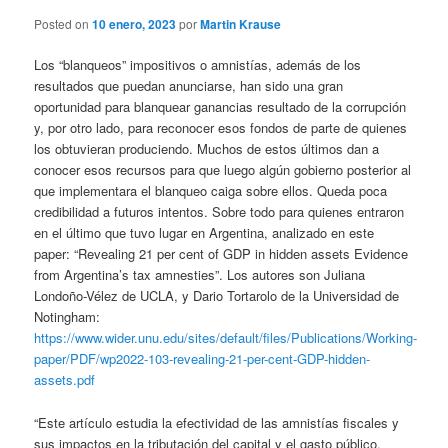
Posted on
10 enero, 2023
por
Martin Krause
Los “blanqueos” impositivos o amnistías, además de los
resultados que puedan anunciarse, han sido una gran
oportunidad para blanquear ganancias resultado de la corrupción
y, por otro lado, para reconocer esos fondos de parte de quienes
los obtuvieran produciendo. Muchos de estos últimos dan a
conocer esos recursos para que luego algún gobierno posterior al
que implementara el blanqueo caiga sobre ellos. Queda poca
credibilidad a futuros intentos. Sobre todo para quienes entraron
en el último que tuvo lugar en Argentina, analizado en este
paper: “Revealing 21 per cent of GDP in hidden assets Evidence
from Argentina’s tax amnesties”. Los autores son Juliana
Londoño-Vélez de UCLA, y Dario Tortarolo de la Universidad de
Notingham:
https://www.wider.unu.edu/sites/default/files/Publications/Working-
paper/PDF/wp2022-103-revealing-21-per-cent-GDP-hidden-
assets.pdf
“Este artículo estudia la efectividad de las amnistías fiscales y
sus impactos en la tributación del capital y el gasto público.