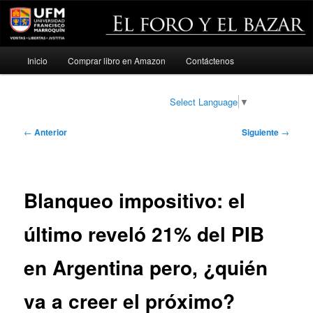
Menú
Inicio
Comprar libro en Amazon
Contáctenos
Ir
principal
al
Select Language
▼
contenido
Navegación
←
Anterior
Siguiente
→
de
principal
entradas
Blanqueo impositivo: el
último reveló 21% del PIB
en Argentina pero, ¿quién
va a creer el próximo?