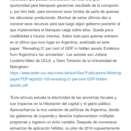
oportunidad para blanquear ganancias resultado de la corrupción
y, por otro lado, para reconocer esos fondos de parte de quienes
los obtuvieran produciendo. Muchos de estos últimos dan a
conocer esos recursos para que luego algún gobierno posterior al
que implementara el blanqueo caiga sobre ellos. Queda poca
credibilidad a futuros intentos. Sobre todo para quienes entraron
en el último que tuvo lugar en Argentina, analizado en este
paper: “Revealing 21 per cent of GDP in hidden assets Evidence
from Argentina’s tax amnesties”. Los autores son Juliana
Londoño-Vélez de UCLA, y Dario Tortarolo de la Universidad de
Notingham:
https://www.wider.unu.edu/sites/default/files/Publications/Working-
paper/PDF/wp2022-103-revealing-21-per-cent-GDP-hidden-
assets.pdf
“Este artículo estudia la efectividad de las amnistías fiscales y
sus impactos en la tributación del capital y el gasto público.
Aprovechamos la rica variación de políticas de Argentina, donde
los gobiernos de izquierda y derecha implementaron múltiples
programas y lograron un éxito variable. Después de numerosos
esfuerzos de aplicación fallidos, su plan de 2016 supuestamente