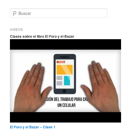
B
u
s
c
VIDEOS
a
Clases sobre el libro El Foro y el Bazar
r
El Foro y el Bazar – Clase 1