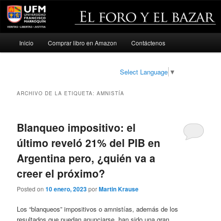
Menú
Inicio
Comprar libro en Amazon
Contáctenos
Ir
Ir
principal
al
al
Select Language
▼
contenido
contenido
ARCHIVO DE LA ETIQUETA:
AMNISTÍA
principal
secundario
Blanqueo impositivo: el
último reveló 21% del PIB en
Argentina pero, ¿quién va a
creer el próximo?
Posted on
10 enero, 2023
por
Martin Krause
Los “blanqueos” impositivos o amnistías, además de los
resultados que puedan anunciarse, han sido una gran