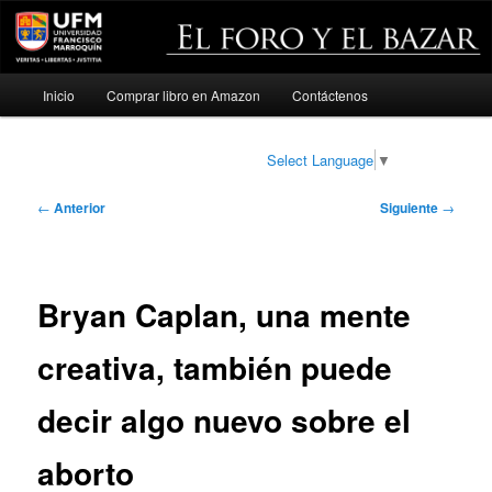
Menú
Inicio
Comprar libro en Amazon
Contáctenos
Ir
principal
al
Select Language
▼
contenido
Navegación
←
Anterior
Siguiente
→
de
principal
entradas
Bryan Caplan, una mente
creativa, también puede
decir algo nuevo sobre el
aborto