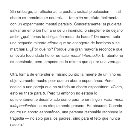
Sin embargo, al reflexionar, la postura radical proelección — «El
aborto es moralmente neutral» — también se refuta fácilmente
con un experimento mental paralelo. Concretamente: si pudieras
salvar un embrión humano de un incendio, o simplemente dejarlo
arder, ¿qué tienes la obligación moral de hacer? De nuevo, solo
una pequeña minoría
afirma
que se encogería de hombros y se
marcharía. ¿Por qué no? Porque una gran mayoría reconoce que
un óvulo fecundado tiene
un valor moral intermedio
. El aborto no
es asesinato, pero tampoco es lo mismo que quitar una verruga.
Otra forma de entender el mismo punto: la muerte de un niño es
objetivamente mucho peor que un aborto espontáneo. Pero
decirle a una pareja que ha sufrido un aborto espontáneo: «Claro,
esto es triste para
ti
. Pero tu embrión no estaba lo
suficientemente desarrollado como para tener ningún
valor moral
independiente
» no es simplemente grosero. Es absurdo. Cuando
ocurre un aborto espontáneo, una persona razonable reconoce la
tragedia — no solo para los padres, sino para el feto que nunca
nacerá.”