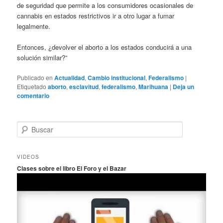
de seguridad que permite a los consumidores ocasionales de
cannabis en estados restrictivos ir a otro lugar a fumar
legalmente.
Entonces, ¿devolver el aborto a los estados conducirá a una
solución similar?”
Publicado en
Actualidad
,
Cambio institucional
,
Federalismo
|
Etiquetado
aborto
,
esclavitud
,
federalismo
,
Marihuana
|
Deja un
comentario
B
u
s
c
VIDEOS
a
Clases sobre el libro El Foro y el Bazar
r