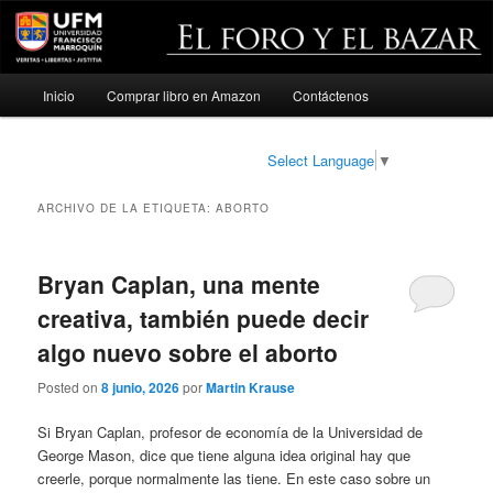
Menú
Inicio
Comprar libro en Amazon
Contáctenos
Ir
Ir
principal
al
al
Select Language
▼
contenido
contenido
ARCHIVO DE LA ETIQUETA:
ABORTO
principal
secundario
Bryan Caplan, una mente
creativa, también puede decir
algo nuevo sobre el aborto
Posted on
8 junio, 2026
por
Martin Krause
Si Bryan Caplan, profesor de economía de la Universidad de
George Mason, dice que tiene alguna idea original hay que
creerle, porque normalmente las tiene. En este caso sobre un