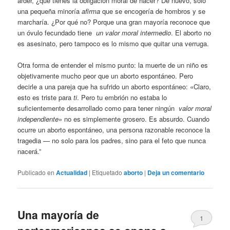
arder, ¿qué tienes la obligación moral de hacer? De nuevo, solo
una pequeña minoría
afirma
que se encogería de hombros y se
marcharía. ¿Por qué no? Porque una gran mayoría reconoce que
un óvulo fecundado tiene
un valor moral intermedio
. El aborto no
es asesinato, pero tampoco es lo mismo que quitar una verruga.
Otra forma de entender el mismo punto: la muerte de un niño es
objetivamente mucho peor que un aborto espontáneo. Pero
decirle a una pareja que ha sufrido un aborto espontáneo: «Claro,
esto es triste para
ti
. Pero tu embrión no estaba lo
suficientemente desarrollado como para tener ningún
valor moral
independiente
» no es simplemente grosero. Es absurdo. Cuando
ocurre un aborto espontáneo, una persona razonable reconoce la
tragedia — no solo para los padres, sino para el feto que nunca
nacerá.”
Publicado en
Actualidad
|
Etiquetado
aborto
|
Deja un comentario
Una mayoría de
1