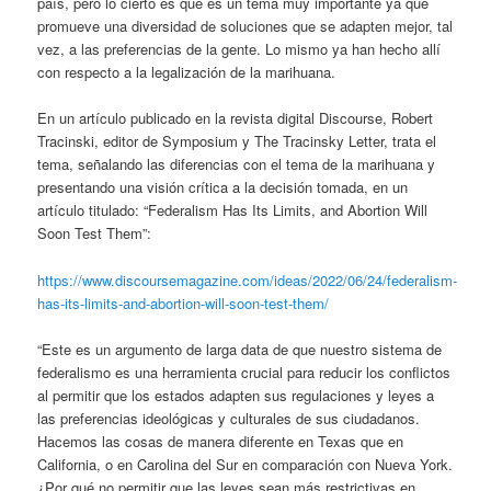
país, pero lo cierto es que es un tema muy importante ya que
promueve una diversidad de soluciones que se adapten mejor, tal
vez, a las preferencias de la gente. Lo mismo ya han hecho allí
con respecto a la legalización de la marihuana.
En un artículo publicado en la revista digital Discourse, Robert
Tracinski, editor de Symposium y The Tracinsky Letter, trata el
tema, señalando las diferencias con el tema de la marihuana y
presentando una visión crítica a la decisión tomada, en un
artículo titulado: “Federalism Has Its Limits, and Abortion Will
Soon Test Them”:
https://www.discoursemagazine.com/ideas/2022/06/24/federalism-
has-its-limits-and-abortion-will-soon-test-them/
“Este es un argumento de larga data de que nuestro sistema de
federalismo es una herramienta crucial para reducir los conflictos
al permitir que los estados adapten sus regulaciones y leyes a
las preferencias ideológicas y culturales de sus ciudadanos.
Hacemos las cosas de manera diferente en Texas que en
California, o en Carolina del Sur en comparación con Nueva York.
¿Por qué no permitir que las leyes sean más restrictivas en