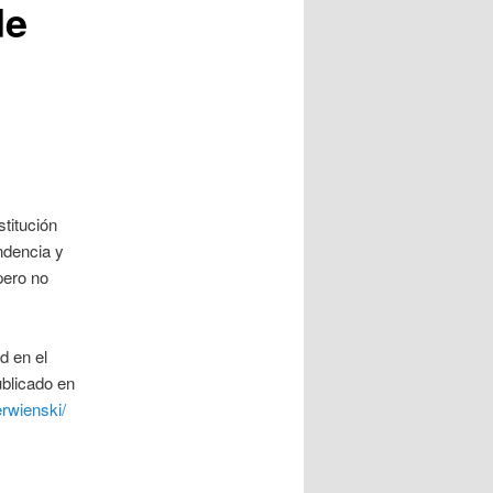
de
titución
ndencia y
pero no
d en el
ublicado en
rwienski/