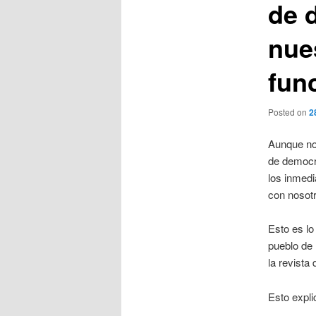
de 
nues
fun
Posted on
2
Aunque nos
de democr
los inmedi
con nosotr
Esto es l
pueblo de 
la revista 
Esto expli