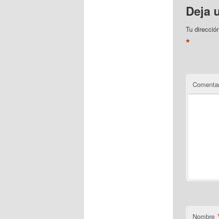
Deja 
Tu direcció
*
Comentar
Nombre