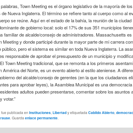
palabras, Town Meeting es el órgano legislativo de la mayoría de los
 de Nueva Inglaterra. El término se refiere tanto al cuerpo como al e
erpo se reúne. Aquí en el estado de la bahía, la reunión de la ciudad 
ominante de gobierno local: solo el 17% de sus 351 municipios tiene
s familiar de alcalde/consejo de administradores. Massachusetts es
 Meeting y donde participé durante la mayor parte de mi carrera co
o público, pero el sistema es similar en toda Nueva Inglaterra. La as
es responsable de aprobar el presupuesto de un municipio y modific
 El Town Meeting tradicional, que se remonta a los primeros asentam
n América del Norte, es un evento abierto al estilo ateniense. A difere
obierno del alcalde/consejo de gerentes (en la que los ciudadanos el
ntes para aprobar leyes), la Asamblea Municipal es una democracia 
residentes adultos pueden presentarse, comentar sobre los asuntos a
 votar.”
a fue publicada en
Instituciones
,
Libertad
y etiquetada
Cabildo Abierto
,
democraci
Krause
. Guarda
enlace permanente
.