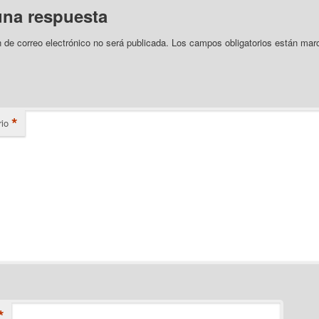
una respuesta
n de correo electrónico no será publicada.
Los campos obligatorios están mar
*
io
*