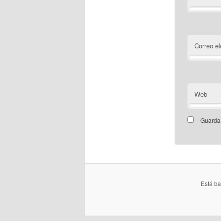
Correo el
Web
Guarda 
Está b