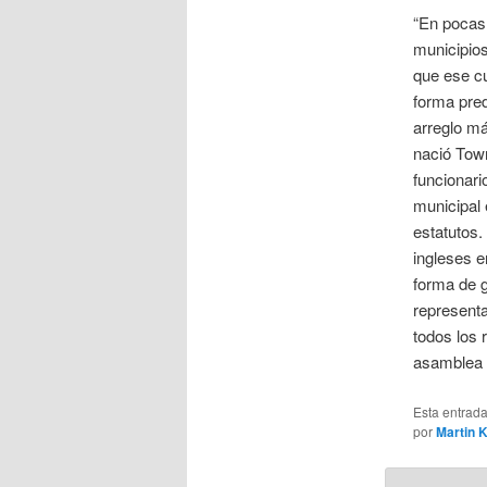
“En pocas 
municipios
que ese cu
forma pred
arreglo má
nació Town
funcionari
municipal 
estatutos.
ingleses e
forma de g
representa
todos los 
asamblea y
Esta entrad
por
Martin 