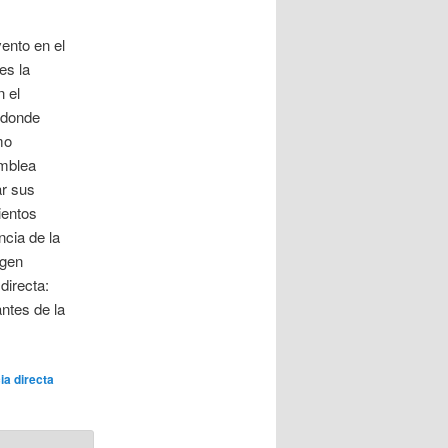
vento en el
es la
n el
 donde
mo
amblea
ar sus
ientos
ncia de la
igen
directa:
ntes de la
a directa