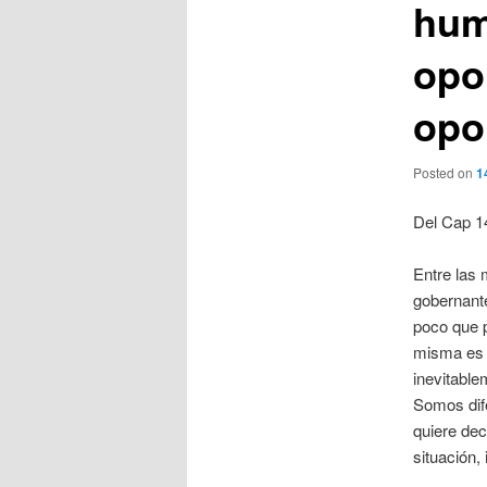
hum
opo
opo
Posted on
1
Del Cap 14
Entre las
gobernante
poco que p
misma es d
inevitable
Somos dif
quiere dec
situación