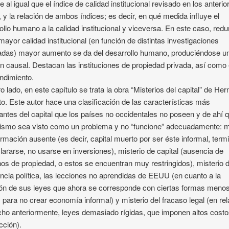
e al igual que el índice de calidad institucional revisado en los anterio
 y la relación de ambos índices; es decir, en qué medida influye el
ollo humano a la calidad institucional y viceversa. En este caso, red
mayor calidad institucional (en función de distintas investigaciones
adas) mayor aumento se da del desarrollo humano, produciéndose u
ón causal. Destacan las instituciones de propiedad privada, así como 
ndimiento.
ro lado, en este capítulo se trata la obra “Misterios del capital” de He
o. Este autor hace una clasificación de las características más
antes del capital que los países no occidentales no poseen y de ahí q
lismo sea visto como un problema y no “funcione” adecuadamente: m
ormación ausente (es decir, capital muerto por ser éste informal, term
lararse, no usarse en inversiones), misterio de capital (ausencia de
os de propiedad, o estos se encuentran muy restringidos), misterio d
ncia política, las lecciones no aprendidas de EEUU (en cuanto a la
ón de sus leyes que ahora se corresponde con ciertas formas meno
s para no crear economía informal) y misterio del fracaso legal (en re
icho anteriormente, leyes demasiado rígidas, que imponen altos cost
cción).