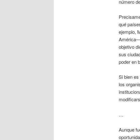
número de
Precisame
qué países
ejemplo, M
América— 
objetivo d
sus ciudad
poder en b
Si bien es
los organi
institucio
modificar
…
Aunque fue
oportunida