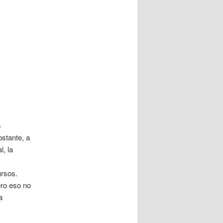
s
stante, a
, la
ursos.
ro eso no
a