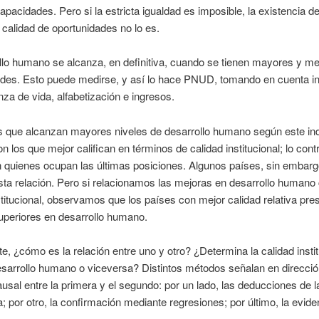
apacidades. Pero si la estricta igualdad es imposible, la existencia 
 calidad de oportunidades no lo es.
llo humano se alcanza, en definitiva, cuando se tienen mayores y me
ades. Esto puede medirse, y así lo hace PNUD, tomando en cuenta i
za de vida, alfabetización e ingresos.
s que alcanzan mayores niveles de desarrollo humano según este ind
n los que mejor califican en términos de calidad institucional; lo contr
 quienes ocupan las últimas posiciones. Algunos países, sin embarg
sta relación. Pero si relacionamos las mejoras en desarrollo humano 
stitucional, observamos que los países con mejor calidad relativa pre
uperiores en desarrollo humano.
e, ¿cómo es la relación entre uno y otro? ¿Determina la calidad instit
esarrollo humano o viceversa? Distintos métodos señalan en direcció
ausal entre la primera y el segundo: por un lado, las deducciones de l
 por otro, la confirmación mediante regresiones; por último, la evide