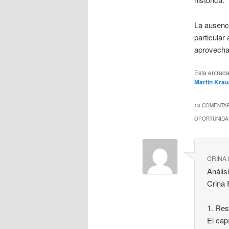
La ausenc
particular
aprovechar
Esta entrad
Martin Kra
13 COMENTAR
OPORTUNIDA
CRINA
Anális
Crina
1. Re
El cap