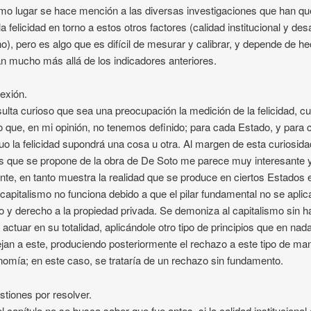
imo lugar se hace mención a las diversas investigaciones que han qu
la felicidad en torno a estos otros factores (calidad institucional y desa
), pero es algo que es difícil de mesurar y calibrar, y depende de h
n mucho más allá de los indicadores anteriores.
lexión.
ulta curioso que sea una preocupación la medición de la felicidad, c
o que, en mi opinión, no tenemos definido; para cada Estado, y para 
duo la felicidad supondrá una cosa u otra. Al margen de esta curiosidad
is que se propone de la obra de De Soto me parece muy interesante 
nte, en tanto muestra la realidad que se produce en ciertos Estados 
 capitalismo no funciona debido a que el pilar fundamental no se aplica
o y derecho a la propiedad privada. Se demoniza al capitalismo sin h
 actuar en su totalidad, aplicándole otro tipo de principios que en nad
an a este, produciendo posteriormente el rechazo a este tipo de ma
nomía; en este caso, se trataría de un rechazo sin fundamento.
stiones por resolver.
el capítulo no se busca saber que fue antes, si la calidad institucional 