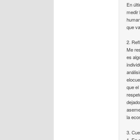
En últ
medir 
humano
que va
2. Ref
Me res
es alg
indivi
anális
elocue
que el
respet
dejado
asemej
la eco
3. Cue
1. En 