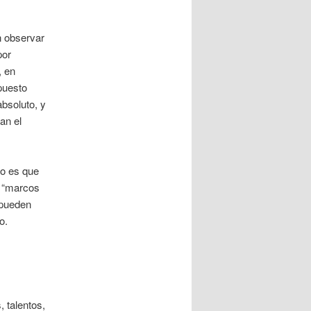
n observar
por
, en
puesto
absoluto, y
an el
lo es que
s “marcos
 pueden
o.
 talentos,