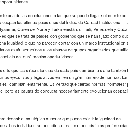
 oportunidades.
nte una de las conclusiones a las que se puede llegar solamente co
 ocupan las últimas posiciones del Índice de Calidad Institucional —
yanmar, Corea del Norte y Turkmenistán, o Haití, Venezuela y Cuba
es que se trata de países con gobiernos que se han fijado como su
icha igualdad, o que no parecen contar con un marco institucional en 
anos están sometidos a los abusos de grupos organizados que utiliz
eneficio de “sus” propias oportunidades.
 cierto que las circunstancias de cada país cambian a diario también 
smos ejecutivos y legislativos emiten un gran número de normas, lo
nales” cambian lentamente. Es verdad que ciertas normas “formales”
se, pero las pautas de conducta necesariamente evolucionan despaci
ra deseable, es utópico suponer que puede existir la igualdad de
des. Los individuos somos diferentes: tenemos distintas preferencias,