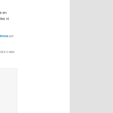
a en
les ni
breza
por
ADES O MÁS