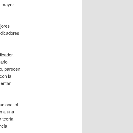
de mayor
jores
ndicadores
icador,
ario
o, parecen
con la
sentan
ucional el
n a una
a teoría
ncia