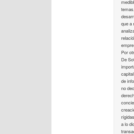
medibl
temas,
desarr
que a 
analiz
relaci
empre
Por ot
De Sot
import
capita
de inf
no dec
derech
concie
creaci
rígida
a lo d
transa