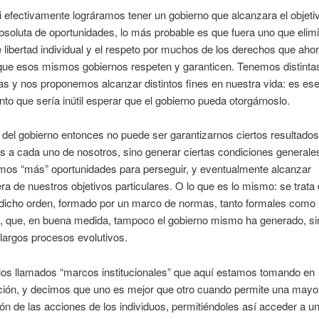
 efectivamente lográramos tener un gobierno que alcanzara el objetiv
bsoluta de oportunidades, lo más probable es que fuera uno que elimi
e libertad individual y el respeto por muchos de los derechos que aho
que esos mismos gobiernos respeten y garanticen. Tenemos distinta
as y nos proponemos alcanzar distintos fines en nuestra vida: es ese
to que sería inútil esperar que el gobierno pueda otorgárnoslo.
 del gobierno entonces no puede ser garantizarnos ciertos resultados
es a cada uno de nosotros, sino generar ciertas condiciones generale
mos “más” oportunidades para perseguir, y eventualmente alcanzar
ra de nuestros objetivos particulares. O lo que es lo mismo: se trata
dicho orden, formado por un marco de normas, tanto formales como
s, que, en buena medida, tampoco el gobierno mismo ha generado, si
 largos procesos evolutivos.
los llamados “marcos institucionales” que aquí estamos tomando en
ción, y decimos que uno es mejor que otro cuando permite una mayo
ón de las acciones de los individuos, permitiéndoles así acceder a 