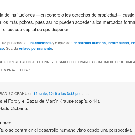
ia de instituciones —en concreto los derechos de propiedad— castig
 a los más pobres, pues así no pueden acceder a los mercados forma
 el escaso capital de que disponen.
a fue publicada en
Instituciones
y etiquetada
desarrollo humano
,
informalidad
,
Po
use
. Guarda
enlace permanente
.
IOS EN “
CALIDAD INSTITUCIONAL Y DESARROLLO HUMANO: ¿IGUALDAD DE OPORTUNID
DES PARA TODOS?
”
 RADU CIOBANU
en
14 junio, 2016 a las 3:33 pm
dijo:
is el Foro y el Bazar de Martín Krause (capítulo 14).
 Radu Ciobanu.
sumen.
ítulo se centra en el desarrollo humano visto desde una perspectiva