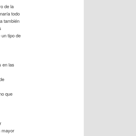
o de la
naría todo
ra también
s
 un tipo de
s en las
 de
no que
r
un mayor