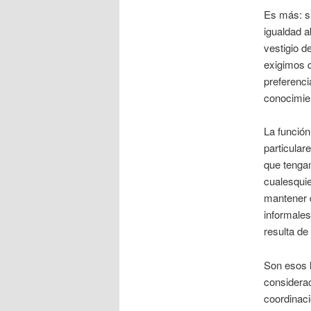
Es más: si
igualdad a
vestigio d
exigimos 
preferenci
conocimien
La función
particular
que tenga
cualesquie
mantener 
informale
resulta de
Son esos 
considera
coordinaci