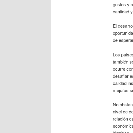
gustos y c
cantidad y
El desarro
oportunid
de esperan
Los paíse
también so
ocurre con
desafiar e
calidad in
mejoras s
No obstant
nivel de d
relación c
económica;
histórica.