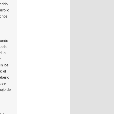
erido
rrollo
echos
uando
cada
, el
y
en los
: el
aberlo
a se
nejo de
o el