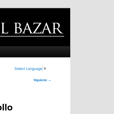
Select Language
▼
Siguiente
→
llo